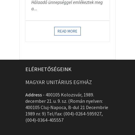
Hálaadó ünnepséggel emlékeztek meg
a...
READ MORE
ELÉRHETŐSÉGEINK
MAGYAR UNITÁRIUS EGYHÁZ
Address
-
400105 Kolozsvár, 1989.
december 21. u. 9. sz. (Román nyelven:
400105 Cluj-Napoca, B-dul 21 Decembrie
1989 nr. 9) Tel/fax: (004)-0264-595927,
(004)-0364-405557