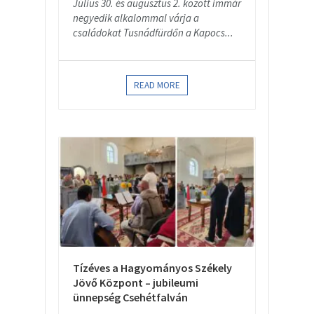
Július 30. és augusztus 2. között immár
negyedik alkalommal várja a
családokat Tusnádfürdőn a Kapocs...
READ MORE
Tízéves a Hagyományos Székely
Jövő Központ – jubileumi
ünnepség Csehétfalván