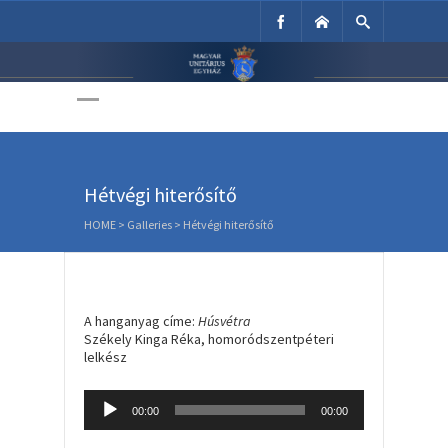
Unitárius Egyház
Weboldala
Hétvégi hiterősítő
HOME
>
Galleries
>
Hétvégi hiterősítő
A hanganyag címe:
Húsvétra
Székely Kinga Réka, homoródszentpéteri
lelkész
Audio
00:00
00:00
Player