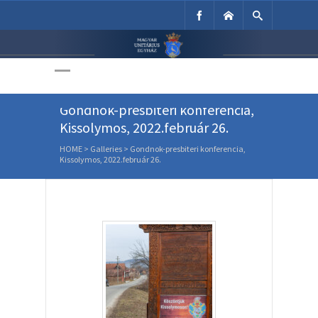
Unitárius Egyház
Weboldala
Gondnok-presbiteri konferencia,
Kissolymos, 2022.február 26.
HOME
>
Galleries
>
Gondnok-presbiteri konferencia,
Kissolymos, 2022.február 26.