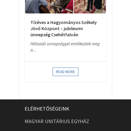
Tízéves a Hagyományos Székely
Jövő Központ – jubileumi
ünnepség Csehétfalván
Hálaadó ünnepséggel emlékeztek meg
a...
READ MORE
ELÉRHETŐSÉGEINK
MAGYAR UNITÁRIUS EGYHÁZ