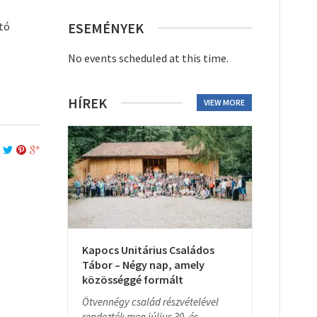
tó
ESEMÉNYEK
No events scheduled at this time.
HÍREK
VIEW MORE
Kapocs Unitárius Családos
Tábor – Négy nap, amely
közösséggé formált
Ötvennégy család részvételével
rendezték meg július 30. és