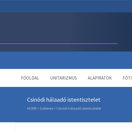
Unitárius Egyház Webol
FŐOLDAL
UNITARIZMUS
ALAPIRATOK
FŐTI
Csinódi hálaadó istentisztelet
HOME
>
Galleries
>
Csinódi hálaadó istentisztelet