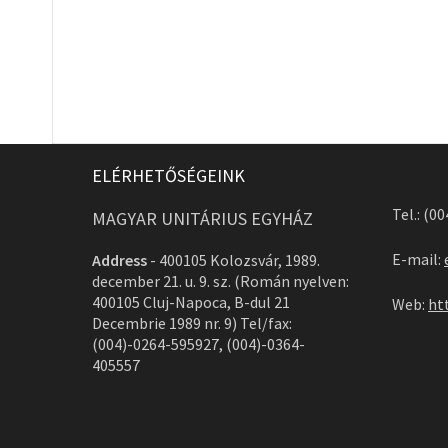
ELÉRHETŐSÉGEINK
Tel.: (0
MAGYAR UNITÁRIUS EGYHÁZ
E-mail:
Address
-
400105 Kolozsvár, 1989.
december 21. u. 9. sz. (Román nyelven:
400105 Cluj-Napoca, B-dul 21
Web:
ht
Decembrie 1989 nr. 9) Tel/fax:
(004)-0264-595927, (004)-0364-
405557