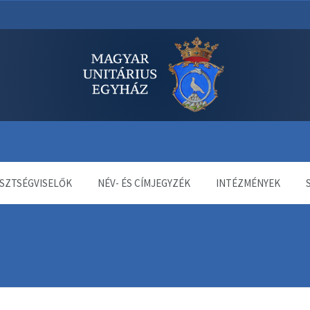
dala
SZTSÉGVISELŐK
NÉV- ÉS CÍMJEGYZÉK
INTÉZMÉNYEK