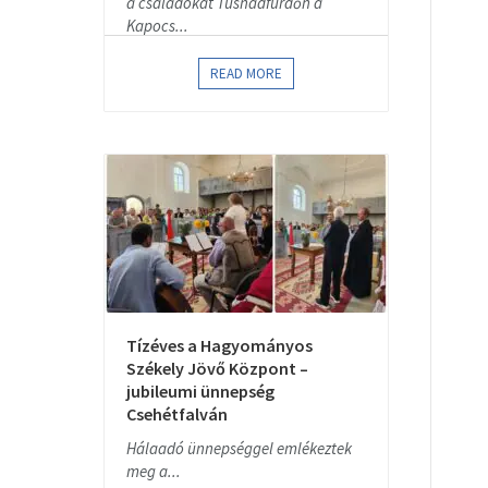
a családokat Tusnádfürdőn a
Kapocs...
READ MORE
Tízéves a Hagyományos
Székely Jövő Központ –
jubileumi ünnepség
Csehétfalván
Hálaadó ünnepséggel emlékeztek
meg a...