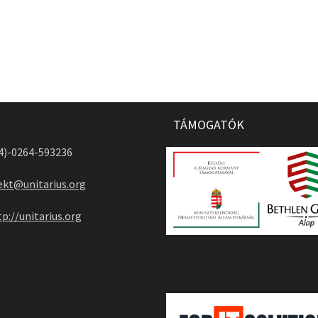
TÁMOGATÓK
04)-0264-593236
ekt@unitarius.org
tp://unitarius.org