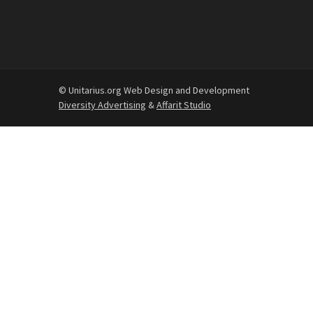
© Unitarius.org Web Design and Development
Diversity Advertising
&
Affarit Studio