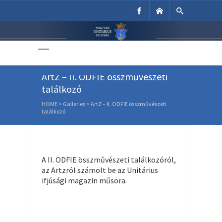
Unitárius Egyház
Weboldala
ArtZ – II. ODFIE összművészeti
találkozó
HOME
>
Galleries
>
ArtZ – II. ODFIE összművészeti
találkozó
A II. ODFIE összművészeti találkozóról,
az Artzról számolt be az Unitárius
ifjúsági magazin műsora.