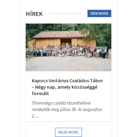
HÍREK
VIEW MORE
Kapocs Unitárius Családos Tábor
– Négy nap, amely közösséggé
formált
Ötvennégy család részvételével
rendezték meg július 30. és augusztus
2....
READ MORE