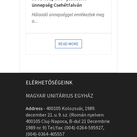
ünnepség Csehétfalván
Hálaadó ünnepséggel emlékeztek meg
a...
READ MORE
ELÉRHETŐSÉGEINK
MAGYAR UNITÁRIUS EGYHÁZ
Address
-
400105 Kolozsvár, 1989.
december 21. u. 9. sz. (Román nyelven:
400105 Cluj-Napoca, B-dul 21 Decembrie
1989 nr. 9) Tel/fax: (004)-0264-595927,
(004)-0364-405557