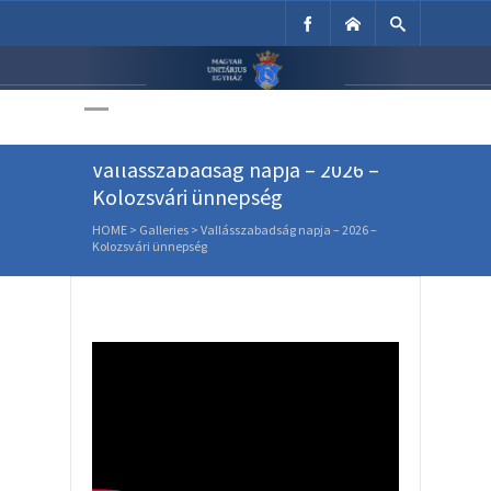
Unitárius Egyház
Weboldala
Vallásszabadság napja – 2026 –
Kolozsvári ünnepség
HOME
>
Galleries
>
Vallásszabadság napja – 2026 –
Kolozsvári ünnepség