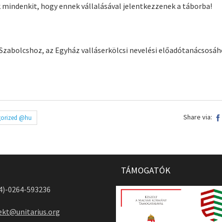
 mindenkit, hogy ennek vállalásával jelentkezzenek a táborba!
Szabolcshoz, az Egyház valláserkölcsi nevelési előadótanácsosáh
Share via:
gorized @hu
TÁMOGATÓK
04)-0264-593236
ekt@unitarius.org