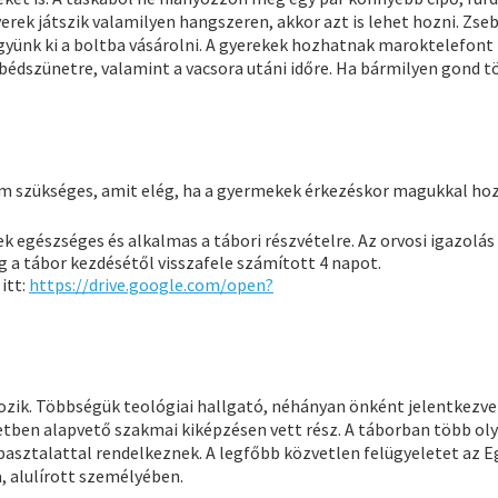
yerek játszik valamilyen hangszeren, akkor azt is lehet hozni. Zs
yünk ki a boltba vásárolni. A gyerekek hozhatnak maroktelefont
bédszünetre, valamint a vacsora utáni időre. Ha bármilyen gond t
m szükséges, amit elég, ha a gyermekek érkezéskor magukkal ho
k egészséges és alkalmas a tábori részvételre. Az orvosi igazolás
 a tábor kezdésétől visszafele számított 4 napot.
itt:
https://drive.google.com/open?
ozik. Többségük teológiai hallgató, néhányan önként jelentkezve
etben alapvető szakmai kiképzésen vett rész. A táborban több ol
apasztalattal rendelkeznek. A legfőbb közvetlen felügyeletet az 
, alulírott személyében.