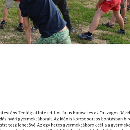
estáns Teológiai Intézet Unitárius Karával és az Országos Dávid
ndás nyári gyermektáborait. Az idén is korcsoportos bontásban hir
ást tesz lehetővé. Az egy hetes gyermektáborok célja a gyermek