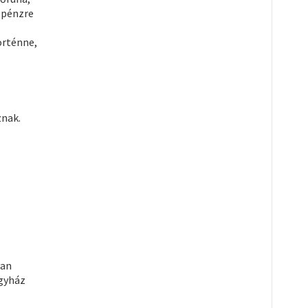
ebpénzre
örténne,
znak.
yan
Egyház