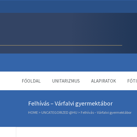
Unitárius Egyház Webol
FŐOLDAL
UNITARIZMUS
ALAPIRATOK
FŐTI
Felhívás – Várfalvi gyermektábor
HOME
>
UNCATEGORIZED @HU
>
Felhívás – Várfalvi gyermektábor