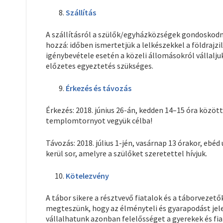
Szállítás
A szállításról a szülők/egyházközségek gondoskod
hozzá: időben ismertetjük a lelkészekkel a földrajzi
igénybevétele esetén a közeli állomásokról vállalju
előzetes egyeztetés szükséges.
Érkezés és távozás
Érkezés: 2018. június 26-án, kedden 14–15 óra között
templomtornyot vegyük célba!
Távozás: 2018. július 1-jén, vasárnap 13 órakor, eb
kerül sor, amelyre a szülőket szeretettel hívjuk.
Kötelezvény
A tábor sikere a résztvevő fiatalok és a táborvez
megteszünk, hogy az élményteli és gyarapodást je
vállalhatunk azonban felelősséget a gyerekek és fiat