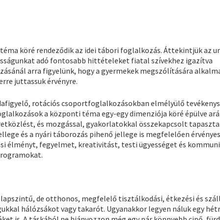
téma köré rendeződik az idei tábori foglalkozás. Áttekintjük az un
águnkat adó fontosabb hittételeket fiatal szívekhez igazítva
ozásánál arra figyelünk, hogy a gyermekek megszólítására alkalm
rre juttassuk érvényre.
 odafigyelő, rotációs csoportfoglalkozásokban elmélyülő tevéken
foglalkozások a központi téma egy-egy dimenziója köré épülve ar
tközlést, és mozgással, gyakorlatokkal összekapcsolt tapaszta
ellege és a nyári táborozás pihenő jellege is megfelelően érvényes
ási élményt, fegyelmet, kreativitást, testi ügyességet és kommun
 programokat.
alapszintű, de otthonos, megfelelő tisztálkodási, étkezési és szál
ukkal hálózsákot vagy takarót. Ugyanakkor legyen náluk egy hétr
et is. A táskából ne hiányozzon még egy pár könnyebb cipő, für