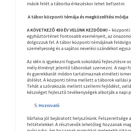
másik felét a táborba érkezéskor lehet befizetni.
A tábor központi témája és megközelítési módja
A KÖVETKEZŐ 450 ÉV VELÜNK KEZDŐDIK! –
központi 
egyháztörténet fontosabb eseményeit, az önazonoss
dolgozzuk fel. A tábor központi témájának feldolg
személyesség és a sajátos nevelési szándékot egysze
Az idén is igyekezni fogunk sokoldalú fejlesztésre
mély élményt jelentő táborokat szervezni. A napi 
és gyerekbarát módon tartalmaznak elméleti ismere
átélést. A központi téma mellett a táborok vallási j
Tehát a szórakozás mellett szellemi fejlődést, vall
készséget fejlesztő tevékenységek alkotják a napi
Hoznivaló
Várfalva jól bejáratott helyszínünk. Felszereltsége 
feltételekkel. A résztvevők lehetőleg hozzanak mag
nyári ruha, ám hozzanak magukkal melegebb öltözék