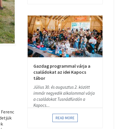
Gazdag programmal várja a
családokat az idei Kapocs
tábor
Július 30. és augusztus 2. között
immár negyedik alkalommal várja
a családokat Tusnádfürdőn a
Kapocs...
 Ferenc
detjük
READ MORE
ek