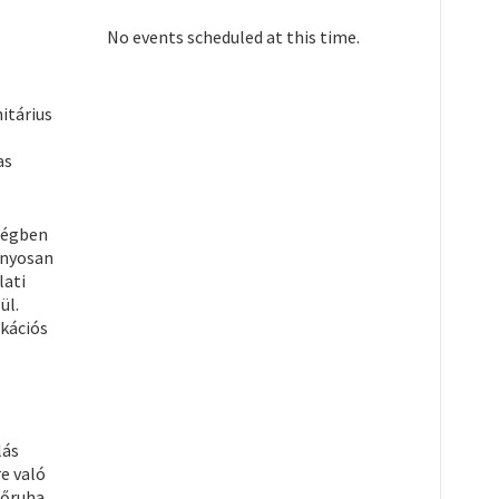
No events scheduled at this time.
itárius
as
ységben
ányosan
lati
ül.
ikációs
lás
e való
dőruha,