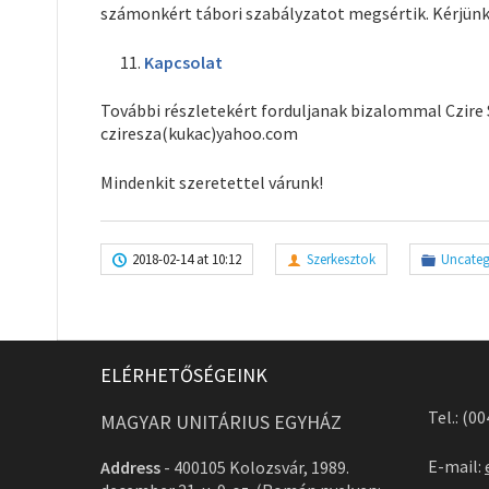
számonkért tábori szabályzatot megsértik. Kérjünk
Kapcsolat
További részletekért forduljanak bizalommal Czire 
cziresza(kukac)yahoo.com
Mindenkit szeretettel várunk!
2018-02-14 at 10:12
Szerkesztok
Uncate
ELÉRHETŐSÉGEINK
Tel.: (0
MAGYAR UNITÁRIUS EGYHÁZ
E-mail:
Address
-
400105 Kolozsvár, 1989.