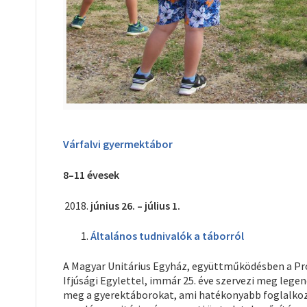
Várfalvi gyermektábor
8–11 évesek
június 26. – július 1.
Általános tudnivalók a táborról
A Magyar Unitárius Egyház, együttműködésben a Prot
Ifjúsági Egylettel, immár 25. éve szervezi meg lege
meg a gyerektáborokat, ami hatékonyabb foglalkoz