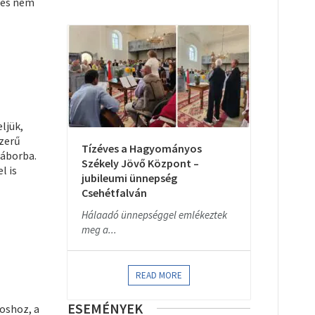
, és nem
ljük,
szerű
Tízéves a Hagyományos
táborba.
Székely Jövő Központ –
l is
jubileumi ünnepség
Csehétfalván
Hálaadó ünnepséggel emlékeztek
meg a...
READ MORE
ESEMÉNYEK
soshoz, a