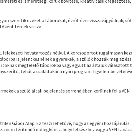
ismereti és ismeretségi körük bővítése, kreativitásuk fejlesztése
yon szeretik ezeket a táborokat, évről-évre visszavágyódnak, sőt
tőként térnek vissza.
, felekezeti hovatartozás nélkül. A korcsoportot rugalmasan keze
táborba is jelentkeznének a gyerekek, a szülők hozzák meg az és
ortoknak megfelelő táborokba vagy együtt az általuk választott 
szerítő, tehát a család akár a nyári program figyelembe vételéve
ermekek a szülő általi bejelentés sorrendjében kerülnek fel a VEN
len Gábor Alap. Ez teszi lehetővé, hogy az egyéni hozzájárulás
ssza nem térítendő előlegként a helyi lelkészhez vagy a VEN tanác