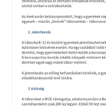
nevelése, unitárius és nemzeti öntudatuk erősítése, 
utolsó sorban a szórakoztatás.
Az évek során bebizonyosodott, hogy a gyerekek nag
egyesek – miután „kinövik” táborainkat – táborveze
Jelentkezés
A táborba 8–11 év közötti gyerekek jelentkezhetnek
különösen testvérek esetén. Ha egy családból több 
döntést, hogy gyermekeiket külön küldik a korcsop
A korcsoportos bontás inkább irányadó mintsem kény
dönthet egyik vagy másik tábor mellett.
A jelentkezés az előleg befizetésével történik, a gy
előadótanácsosnál levő listára.
Költség
A táborokat a MUE támogatja, alkalomszerűen a Beth
személyenként csak 200 lej legyen. Ebből 50 lejt vi