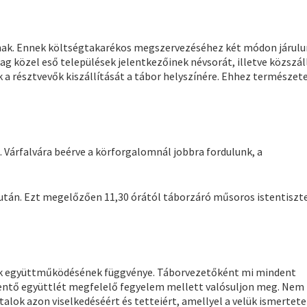
nak. Ennek költségtakarékos megszervezéséhez két módon járul
lag közel eső települések jelentkezőinek névsorát, illetve közszál
k a résztvevők kiszállítását a tábor helyszínére. Ehhez természet
. Várfalvára beérve a körforgalomnál jobbra fordulunk, a
éd után. Ezt megelőzően 11,30 órától táborzáró műsoros istentiszt
etők együttműködésének függvénye. Táborvezetőként mi mindent
lentő együttlét megfelelő fegyelem mellett valósuljon meg. Nem
alok azon viselkedéséért és tetteiért, amellyel a velük ismertete