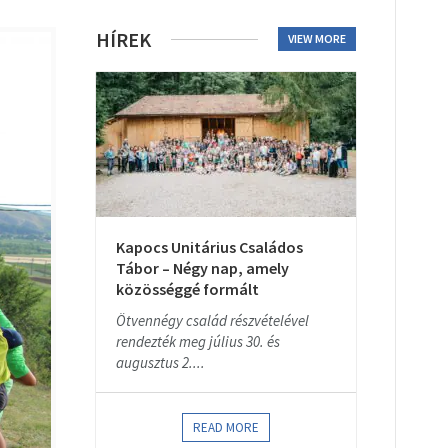
HÍREK
VIEW MORE
Kapocs Unitárius Családos
Tábor – Négy nap, amely
közösséggé formált
Ötvennégy család részvételével
rendezték meg július 30. és
augusztus 2....
READ MORE