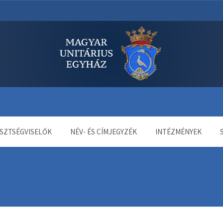
dala
SZTSÉGVISELŐK
NÉV- ÉS CÍMJEGYZÉK
INTÉZMÉNYEK