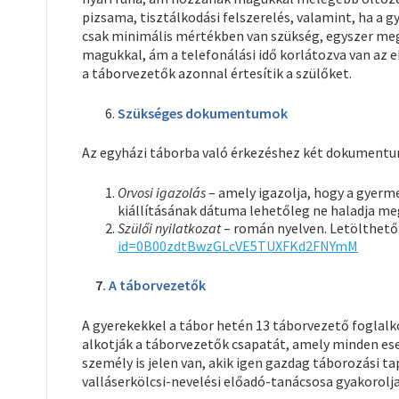
pizsama, tisztálkodási felszerelés, valamint, ha a g
csak minimális mértékben van szükség, egyszer meg
magukkal, ám a telefonálási idő korlátozva van az e
a táborvezetők azonnal értesítik a szülőket.
Szükséges dokumentumok
Az egyházi táborba való érkezéshez két dokumentu
Orvosi igazolás
– amely igazolja, hogy a gyerme
kiállításának dátuma lehetőleg ne haladja meg
Szülői nyilatkozat
– román nyelven. Letölthető 
id=0B00zdtBwzGLcVE5TUXFKd2FNYmM
7
. A táborvezetők
A gyerekekkel a tábor hetén 13 táborvezető foglalk
alkotják a táborvezetők csapatát, amely minden es
személy is jelen van, akik igen gazdag táborozási t
valláserkölcsi-nevelési előadó-tanácsosa gyakorolja