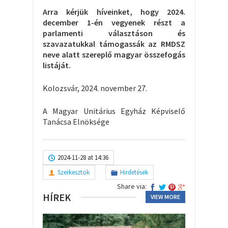
Arra kérjük híveinket, hogy 2024.
december 1-én vegyenek részt a
parlamenti választáson és
szavazatukkal támogassák az RMDSZ
neve alatt szereplő magyar összefogás
listáját.
Kolozsvár, 2024. november 27.
A Magyar Unitárius Egyház Képviselő
Tanácsa Elnöksége
2024-11-28 at 14:36
Szerkesztok
Hirdetések
Share via:
HÍREK
VIEW MORE