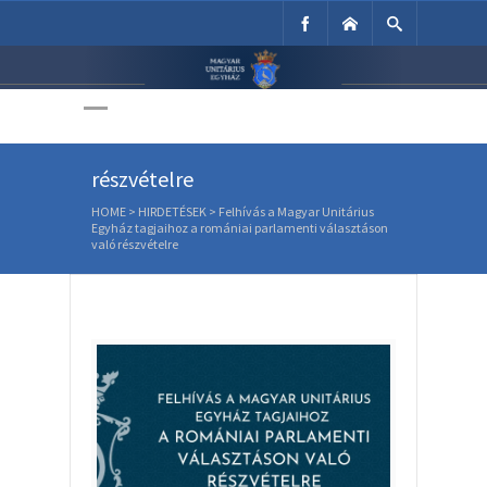
Unitárius Egyház
Felhívás a Magyar Unitárius
Weboldala
Egyház tagjaihoz a romániai
parlamenti választáson való
részvételre
HOME
>
HIRDETÉSEK
>
Felhívás a Magyar Unitárius
Egyház tagjaihoz a romániai parlamenti választáson
való részvételre