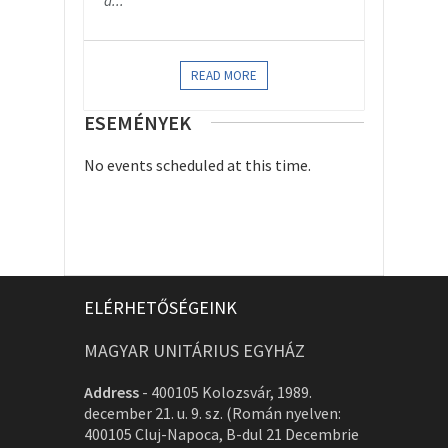
a...
READ MORE
ESEMÉNYEK
No events scheduled at this time.
ELÉRHETŐSÉGEINK
MAGYAR UNITÁRIUS EGYHÁZ
Address
-
400105 Kolozsvár, 1989.
december 21. u. 9. sz. (Román nyelven:
400105 Cluj-Napoca, B-dul 21 Decembrie