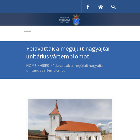
Unitárius Egyház
Weboldala
Felavatták a megújult nagyajtai
unitárius vártemplomot
HOME
>
HÍREK
>
Felavatták a megújult nagyajtai
unitárius vártemplomot