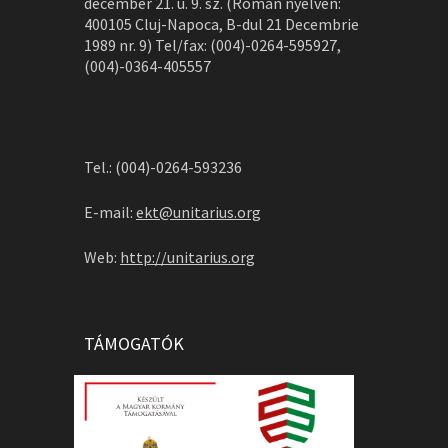
december 21. u. 9. sz. (Román nyelven:
400105 Cluj-Napoca, B-dul 21 Decembrie
1989 nr. 9) Tel/fax: (004)-0264-595927,
(004)-0364-405557
Tel.: (004)-0264-593236
E-mail:
ekt@unitarius.org
Web:
http://unitarius.org
TÁMOGATÓK