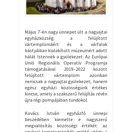
Május 7-én nagy ünnepet ült a nagyajtai
egyházközség: a felújított
vártemplomáért és a várfalak
bástyáiban kialakított múzeumért adott
hálát Istennek a gyülekezet. Az Európai
Unió Regionális Operatív Programja
támogatásával 2019–2022 között
felújított vártemplom azonban
nemcsak a nagyajtai gyülekezet, hanem
egész egyházi közösségünk értékes
kincse, amely a szakszerű felújítás révén
újra régi pompájában tündököl.
Kovács István egyházfő ünnepi
beszédében kiemelte e nagyszerű
megvalósítás közösségi értékét: az
egykori templomépítők méltó utóda a