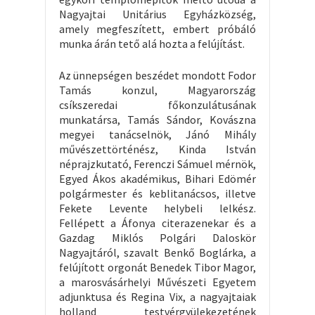
Nagyajtai Unitárius Egyházközség,
amely megfeszített, embert próbáló
munka árán tető alá hozta a felújítást.
Az ünnepségen beszédet mondott Fodor
Tamás konzul, Magyarország
csíkszeredai főkonzulátusának
munkatársa, Tamás Sándor, Kovászna
megyei tanácselnök, Jánó Mihály
művészettörténész, Kinda István
néprajzkutató, Ferenczi Sámuel mérnök,
Egyed Ákos akadémikus, Bihari Edömér
polgármester és keblitanácsos, illetve
Fekete Levente helybeli lelkész.
Fellépett a Áfonya citerazenekar és a
Gazdag Miklós Polgári Daloskör
Nagyajtáról, szavalt Benkő Boglárka, a
felújított orgonát Benedek Tibor Magor,
a marosvásárhelyi Művészeti Egyetem
adjunktusa és Regina Vix, a nagyajtaiak
holland testvérgyülekezetének