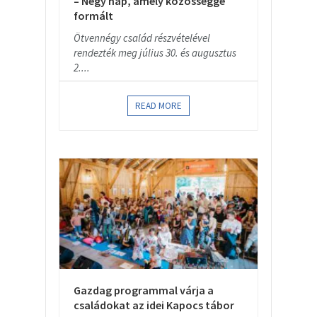
– Négy nap, amely közösséggé
formált
Ötvennégy család részvételével
rendezték meg július 30. és augusztus
2....
READ MORE
Gazdag programmal várja a
családokat az idei Kapocs tábor