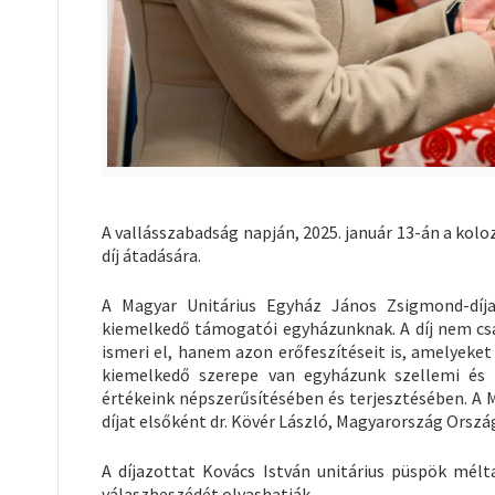
A vallásszabadság napján, 2025. január 13-án a kol
díj átadására.
A Magyar Unitárius Egyház János Zsigmond-díja
kiemelkedő támogatói egyházunknak. A díj nem csak
ismeri el, hanem azon erőfeszítéseit is, amelyeket
kiemelkedő szerepe van egyházunk szellemi és 
értékeink népszerűsítésében és terjesztésében. A
díjat elsőként dr. Kövér László, Magyarország Orsz
A díjazottat Kovács István unitárius püspök mélt
válaszbeszédét olvashatják.