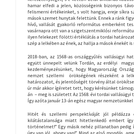
hamar elfedi a jelen, közösségeink bizonyos távo
felismerni értékeinket, s volt hangja, ereje síkr
mások szemet hunytak felettünk. Ennek a ránk figy
hívő, vallását gyakorló református emberként tesz
vasárnapra ott van a szigetszentmiklósi református
ilyen felekezet fölötti értéklátás a tordai határoza
szép a lelkében az ének, az hallja a mások énekét is
2018-ban, az 1568-as országgyűlés vallásügyi ha
együtt ünnepelt velünk Tordán, az erdélyi magya
kezdeményezésünket, hogy Magyarország Országg
nemzet szellemi örökségének részeként a lelki
határozatot, és jelentőségét törvény által örökíts
úr már akkor ígéretet tett, hogy kérésünket támo
án – meg is született Az 1568. évi tordai vallásügy
Így azóta január 13-án egész magyar nemzetünkkel 
Hitét és szellemi perspektíváját jól példázz
kilátástalansága miatt hitetlenkedő embert íg
történelmet!” Egy másik nehéz pillanatban pedig í
úgy van jól, ahogy van!” Mind az első mondás, am