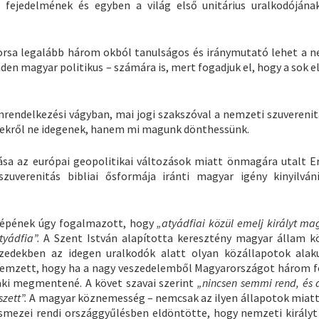
ő fejedelmének és egyben a világ első unitárius uralkodójána
 sorsa legalább három okból tanulságos és iránymutató lehet a 
en magyar politikus – számára is, mert fogadjuk el, hogy a sok e
nrendelkezési vágyban, mai jogi szakszóval a nemzeti szuverenitá
gyekről ne idegenek, hanem mi magunk dönthessünk.
sa az európai geopolitikai változások miatt önmagára utalt E
uverenitás bibliai ősformája iránti magyar igény kinyilván
 népének úgy fogalmazott, hogy
„atyádfiai közül emelj királyt ma
tyádfia”.
A Szent István alapította keresztény magyar állam k
izedekben az idegen uralkodók alatt olyan közállapotok alaku
ellemzett, hogy ha a nagy veszedelemből Magyarországot három f
i megmentené. A követ szavai szerint
„nincsen semmi rend, és
zett”.
A magyar köznemesség – nemcsak az ilyen állapotok miat
smezei rendi országgyűlésben eldöntötte, hogy nemzeti királyt 