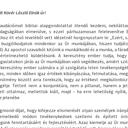
t Kövér László Elnök úr!
udációmat bibliai alapgondolattal illendő kezdeni, nekilátt
azdagságában elmerülve, s ezzel párhuzamosan felelevenítve 
hoz írt első leveléből vett idézetnél horgonyoztam le: „Ezért, s
k, buzgólkodjatok mindenkor az Úr munkájában, hiszen tudját
). Az apostol szavaiból kitűnik a munkálkodó és a munka, a fárad
 értelmezhető küldetésünk. A keresztény ember tudja, hog
magaslatokon járás az Úr munkájában való segédkezés, amiért szil
 a keresztény ember számára a jó szolgálata Isten tevékenységé
mes, minden időben igaz értékek kibányászása, felmutatása, meg
örülmény között arra törekszik, hogy az értékest megkülönböz
egélje. Tetteit nem a konjunktúra, nem a pillanat, hanem a je
l oltalmaz, mellettük kiáll, majd – ha erre lehetőség nyílik,
e jelenébe.
gmond-díjat, hogy kifejezze elismerését olyan személyek irányá
iemelkedő módon tevékenykednek szellemi és épített örö
günk fenntartásáért és fejlesztéséért. Azaz kiemelje az Úr mu