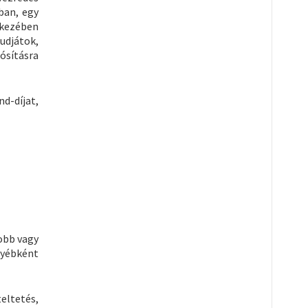
ban, egy
 kezében
udjátok,
ósításra
d-díjat,
yobb vagy
gyébként
eltetés,