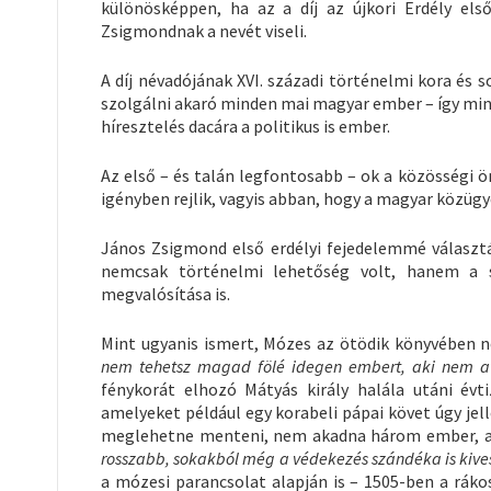
különösképpen, ha az a díj az újkori Erdély els
Zsigmondnak a nevét viseli.
A díj névadójának XVI. századi történelmi kora és
szolgálni akaró minden mai magyar ember – így mind
híresztelés dacára a politikus is ember.
Az első – és talán legfontosabb – ok a közösségi ö
igényben rejlik, vagyis abban, hogy a magyar közü
János Zsigmond első erdélyi fejedelemmé választá
nemcsak történelmi lehetőség volt, hanem a sz
megvalósítása is.
Mint ugyanis ismert, Mózes az ötödik könyvében
nem tehetsz magad fölé idegen embert, aki nem a
fénykorát elhozó Mátyás király halála utáni évt
amelyeket például egy korabeli pápai követ úgy j
meglehetne menteni, nem akadna három ember, ak
rosszabb, sokakból még a védekezés szándéka is kives
a mózesi parancsolat alapján is – 1505-ben a ráko