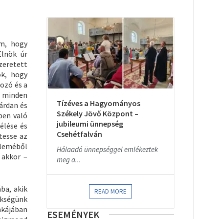
am, hogy
Elnök úr
zeretett
ok, hogy
ozó és a
y minden
Tízéves a Hagyományos
árdan és
Székely Jövő Központ –
ben való
jubileumi ünnepség
élése és
Csehétfalván
tesse az
lleméből
Hálaadó ünnepséggel emlékeztek
 akkor –
meg a...
ba, akik
READ MORE
kségünk
nkájában
ESEMÉNYEK