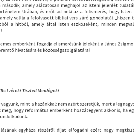
második, amely alázatosan meghajol az isteni jelenlét tudatá
örténelem Urában, és erőt ad neki az a felismerés, hogy Isten
ely vallja a felolvasott bibliai vers záró gondolatát „hiszen t
ból a hitből, amely által Isten eszközeként, minden megval
!
llemes emberként fogadja elismerésünk jeleként a János Zsigmon
teremtő hivatására és közösségszolgálatára!
Testvérek! Tisztelt Vendégek!
gy vagyunk, mint a hazánkkal: nem azért szeretjük, mert a legnag
k meg, hogy református emberként hozzátegyem: akkor is, ha e
gondolkodunk.
lásának egyháza részéről díjat elfogadni ezért nagy megtiszt