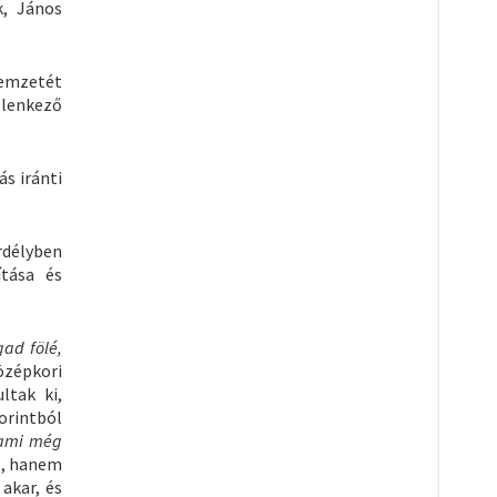
k, János
nemzetét
llenkező
s iránti
rdélyben
ítása és
gad fölé,
özépkori
ltak ki,
orintból
 ami még
t, hanem
akar, és