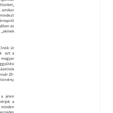
étünket,
, amikor
 mindezt
árnapról
jában az
: „akinek
Elnök úr
uk azt a
a magyar
ggyűlési
 Házelnök
ruár 20-
ktörvény.
 a jelen
mérjük a
y minden
vezredes