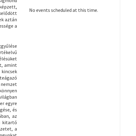
Zsigmond
képzett,
No events scheduled at this time.
kelődött
ek aztán
essége a
ggyűlése
rtékelvű
élésüket
t, amint
 kincsek
rteágazó
r nemzet
 könnyen
világban
er egyre
gése, és
ában, az
 kitartó
zetet, a
angunkat