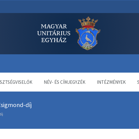
dala
SZTSÉGVISELŐK
NÉV- ÉS CÍMJEGYZÉK
INTÉZMÉNYEK
Zsigmond-díj
íj