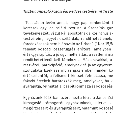
Tisztelt ünneplő közösség! Kedves testvéreim! Tisztel
Tudatában lévén annak, hogy papi emberként la
keressek egy ide találó textust. A Szentírás g
tevékenységét, végül Pál apostolnak a korinthusiak
testvéreim, legyetek szilárdak, rendíthetetlene
fáradozásotok nem hiábavaló az Úrban.” (1Kor 15,58
feladat közötti összefüggés erőtere, amelyben
értékgyarapítás, a jó ügy mellé állás, a szellemi 
rendíthetetlenül kell fáradoznia. Más szavakkal,
részvétel, participáció, amelynek célja az egyete
szolgálata. Ezek szerint az igaz ember minden k
értéktelentől, a felismert kincset felmutassa, m
fakadó értékek határozzák meg, amelyeket, ha kel
gyarapítja, felmutatja, beépíti önmaga és közösség
Egyházunk 2023-ban azért hozta létre a János Zsi
kimagasló támogatói egyházunknak, illetve k
megőrzéséért és gyarapításáért, valamint közössé