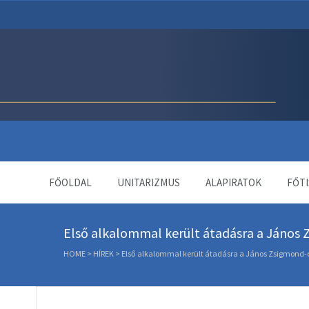
Unitárius Egyház Webol
FŐOLDAL
UNITARIZMUS
ALAPIRATOK
FŐTI
Első alkalommal került átadásra a János 
HOME
>
HÍREK
>
Első alkalommal került átadásra a János Zsigmond-d