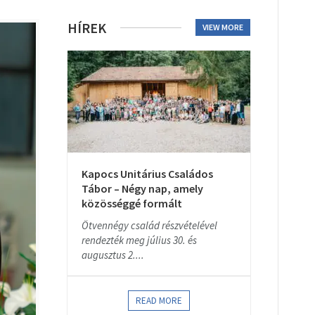
HÍREK
VIEW MORE
Kapocs Unitárius Családos
Tábor – Négy nap, amely
közösséggé formált
Ötvennégy család részvételével
rendezték meg július 30. és
augusztus 2....
READ MORE