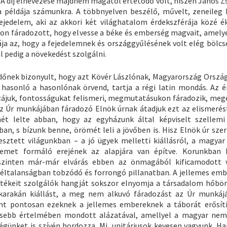
 A díj elnevezése majdnem magától értetődő volt, hiszen János 
 példája számunkra. A többnyelven beszélő, művelt, zeneileg 
fejedelem, aki az akkori két világhatalom érdekszférája közé é
zon fáradozott, hogy elvesse a béke és emberség magvait, amely
ája az, hogy a fejedelemnek és országgyűlésének volt elég bölcs
al pedig a növekedést szolgálni.
ődőnek bizonyult, hogy azt Kövér Lászlónak, Magyarország Orszá
a hasonló a hasonlónak örvend, tartja a régi latin mondás. Az é
zájuk, fontosságukat felismeri, megmutatásukon fáradozik, meg
az Úr munkájában fáradozó Elnök úrnak átadjuk ezt az elismerés
ét lelte abban, hogy az egyházunk által képviselt szellemi
an, s bízunk benne, örömét leli a jövőben is. Hisz Elnök úr sze
vesztett világunkban – a jó ügyek melletti kiállásról, a magya
ellemet formáló erejének az alapjára van építve. Korunkban
szinten már-már elvárás ebben az önmagából kificamodott 
 céltalanságban tobzódó és forrongó pillanatban. A jellemes emb
értékeit szolgálók hangját sokszor elnyomja a társadalom hőbör
karakán kiállást, a meg nem alkuvó fáradozást az Úr munkáj
t pontosan ezeknek a jellemes embereknek a táborát erősíti
mesebb értelmében mondott alázatával, amellyel a magyar nem
ségünket is szívén hordozza. Mi, unitáriusok kevesen vagyunk. H