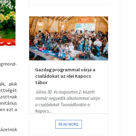
sigmond-
Gazdag programmal várja a
családokat az idei Kapocs
tábor
ák, akik
ettségét
Július 30. és augusztus 2. között
azottnak
immár negyedik alkalommal várja
nitárius
a családokat Tusnádfürdőn a
en ezt a
Kapocs...
READ MORE
házelnök