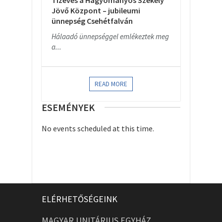
Tízéves a Hagyományos Székely
Jövő Központ – jubileumi
ünnepség Csehétfalván
Hálaadó ünnepséggel emlékeztek meg
a...
READ MORE
ESEMÉNYEK
No events scheduled at this time.
ELÉRHETŐSÉGEINK
MAGYAR UNITÁRIUS EGYHÁZ