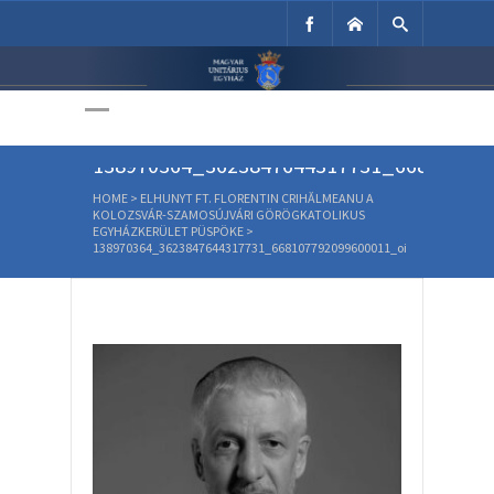
Unitárius Egyház
Weboldala
138970364_3623847644317731_668107792
HOME
>
ELHUNYT FT. FLORENTIN CRIHĂLMEANU A
KOLOZSVÁR-SZAMOSÚJVÁRI GÖRÖGKATOLIKUS
EGYHÁZKERÜLET PÜSPÖKE
>
138970364_3623847644317731_668107792099600011_oi