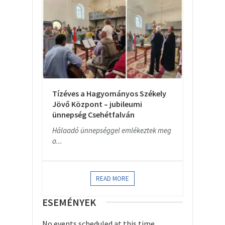
Tízéves a Hagyományos Székely
Jövő Központ – jubileumi
ünnepség Csehétfalván
Hálaadó ünnepséggel emlékeztek meg
a...
READ MORE
ESEMÉNYEK
No events scheduled at this time.