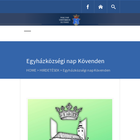
Unitárius Egyház
Weboldala
Egyházközségi nap Kövenden
HOME
>
HIRDETÉSEK
>
Egyházközségi nap Kövenden