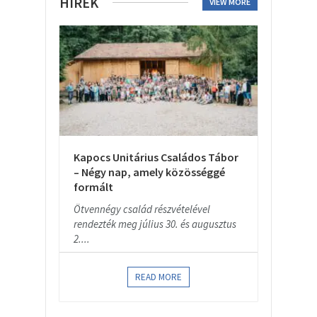
HÍREK
VIEW MORE
Kapocs Unitárius Családos Tábor
– Négy nap, amely közösséggé
formált
Ötvennégy család részvételével
rendezték meg július 30. és augusztus
2....
READ MORE