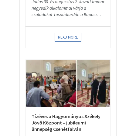
Július 30. és augusztus 2. között immár
negyedik alkalommal várja a
családokat Tusnádfürdőn a Kapocs...
READ MORE
Tízéves a Hagyományos Székely
Jövő Központ – jubileumi
ünnepség Csehétfalván