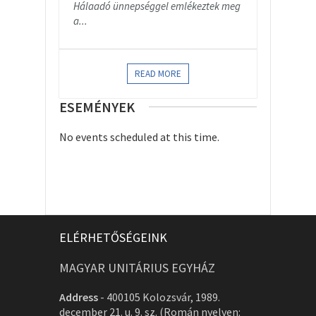
Hálaadó ünnepséggel emlékeztek meg
a...
READ MORE
ESEMÉNYEK
No events scheduled at this time.
ELÉRHETŐSÉGEINK
MAGYAR UNITÁRIUS EGYHÁZ
Address
-
400105 Kolozsvár, 1989.
december 21. u. 9. sz. (Román nyelven: