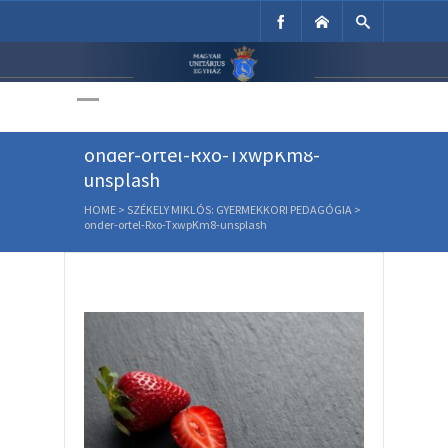
Unitárius Egyház
Weboldala
onder-ortel-Rxo-TxwpKm8-
unsplash
HOME
>
SZÉKELY MIKLÓS: GYERMEKKORI PEDAGÓGIA
>
onder-ortel-Rxo-TxwpKm8-unsplash