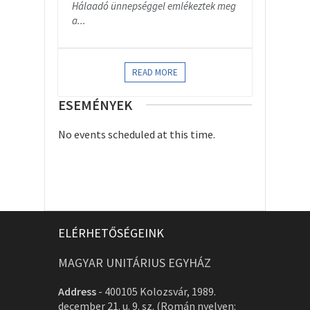
Hálaadó ünnepséggel emlékeztek meg
a...
READ MORE
ESEMÉNYEK
No events scheduled at this time.
ELÉRHETŐSÉGEINK
MAGYAR UNITÁRIUS EGYHÁZ
Address
-
400105 Kolozsvár, 1989.
december 21. u. 9. sz. (Román nyelven: