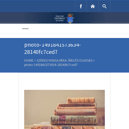
Unitárius Egyház
Weboldala
photo-1491841573634-
28140fc7ced7
HOME
>
SZÉKELY KINGA RÉKA: ÍRÁS ÉS OLVASÁS
>
photo-1491841573634-28140fc7ced7