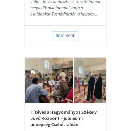
Július 30. és augusztus 2. között immár
negyedik alkalommal várja a
családokat Tusnádfürdőn a Kapocs...
READ MORE
Tízéves a Hagyományos Székely
Jövő Központ – jubileumi
ünnepség Csehétfalván