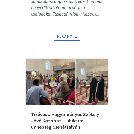
Július 30. és augusztus 2. között immár
negyedik alkalommal várja a
családokat Tusnádfürdőn a Kapocs...
READ MORE
Tízéves a Hagyományos Székely
Jövő Központ – jubileumi
ünnepség Csehétfalván