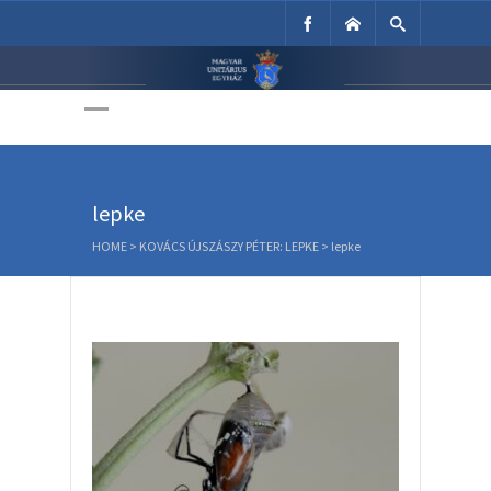
Unitárius Egyház
Weboldala
lepke
HOME
>
KOVÁCS ÚJSZÁSZY PÉTER: LEPKE
>
lepke