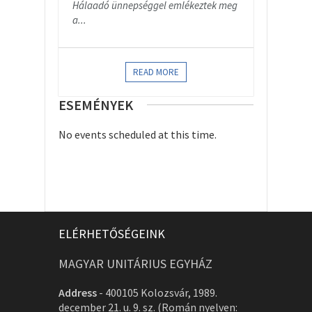
Hálaadó ünnepséggel emlékeztek meg
a...
READ MORE
ESEMÉNYEK
No events scheduled at this time.
ELÉRHETŐSÉGEINK
MAGYAR UNITÁRIUS EGYHÁZ
Address
-
400105 Kolozsvár, 1989.
december 21. u. 9. sz. (Román nyelven: