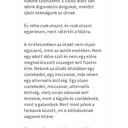
tudunk szusszanni. E szusz alatt van
időnk átgondolni dolgokat, mielőtt
újból nekivágunk az útnak.
És néha csak utazol, és csak utazol
egyenesen, mert rátértél a főútra.
A mi életünkben az útadó nem olyan
egyszerű, mint az autók esetében. Nem
egy adott időre szól és nem egy előre
meghatározott összeget kell fizetni
érte. Nekünk az útadó általában egy
cselekedet, egy mozzanat, más néven
egy alternatív költség. Egy olyan
cselekedet, mozzanat, alternatív
költség, mely során okosnak kell
lennünk, mint a kígyók és szelídeknek,
mint a galambok. Mert mint juhok a
farkasok között, mi is kihívásoknak
vagyunk kitéve.