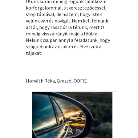
Útunk során mindig fogunk találkozni
körforgalommal, útkereszteződéssel,
stop táblával, de hiszem, hogy Isten
velünk van és navigál. Nem kell félnünk
attól, hogy rossz útra térünk, mert Ő
mindig visszairányít majd a főútra.
Nekünk csupán annyi a feladatunk, hogy
száguldjunk az utakon és élvezzük a
tájakat.
Horváth Réka, Brassó, ODFIE