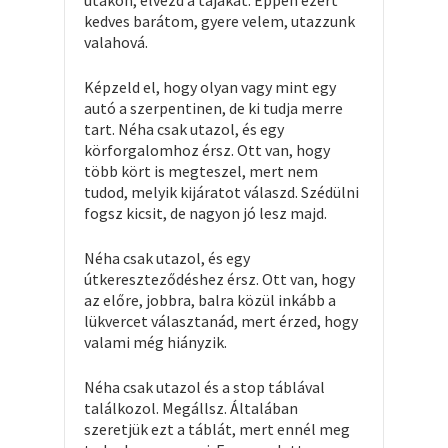
utakon, élvezd a tájakat. Éppen ezért
kedves barátom, gyere velem, utazzunk
valahová.
Képzeld el, hogy olyan vagy mint egy
autó a szerpentinen, de ki tudja merre
tart. Néha csak utazol, és egy
körforgalomhoz érsz. Ott van, hogy
több kört is megteszel, mert nem
tudod, melyik kijáratot válaszd. Szédülni
fogsz kicsit, de nagyon jó lesz majd.
Néha csak utazol, és egy
útkereszteződéshez érsz. Ott van, hogy
az előre, jobbra, balra közül inkább a
lükvercet választanád, mert érzed, hogy
valami még hiányzik.
Néha csak utazol és a stop táblával
találkozol. Megállsz. Általában
szeretjük ezt a táblát, mert ennél meg