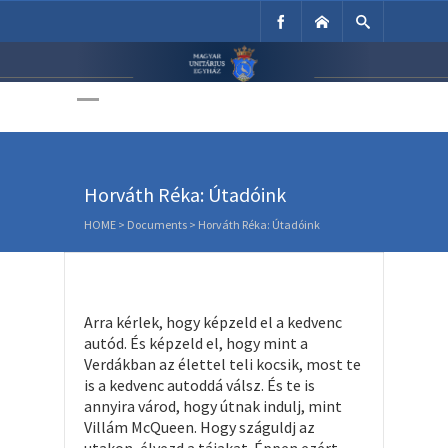
Unitárius Egyház
Weboldala
Horváth Réka: Útadóink
HOME
>
Documents
>
Horváth Réka: Útadóink
Arra kérlek, hogy képzeld el a kedvenc
autód. És képzeld el, hogy mint a
Verdákban az élettel teli kocsik, most te
is a kedvenc autoddá válsz. És te is
annyira várod, hogy útnak indulj, mint
Villám McQueen. Hogy száguldj az