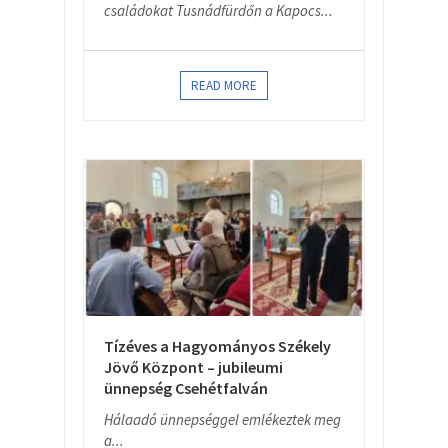
családokat Tusnádfürdőn a Kapocs...
READ MORE
Tízéves a Hagyományos Székely
Jövő Központ – jubileumi
ünnepség Csehétfalván
Hálaadó ünnepséggel emlékeztek meg
a...