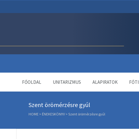
Unitárius Egyház Webol
FŐOLDAL
UNITARIZMUS
ALAPIRATOK
FŐTI
Szent örömérzésre gyúl
HOME
>
ÉNEKESKÖNYV
>
Szent örömérzésre gyúl