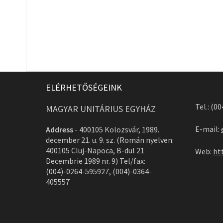
ELÉRHETŐSÉGEINK
Tel.: (0
MAGYAR UNITÁRIUS EGYHÁZ
E-mail:
Address
-
400105 Kolozsvár, 1989.
december 21. u. 9. sz. (Román nyelven:
400105 Cluj-Napoca, B-dul 21
Web:
ht
Decembrie 1989 nr. 9) Tel/fax:
(004)-0264-595927, (004)-0364-
405557