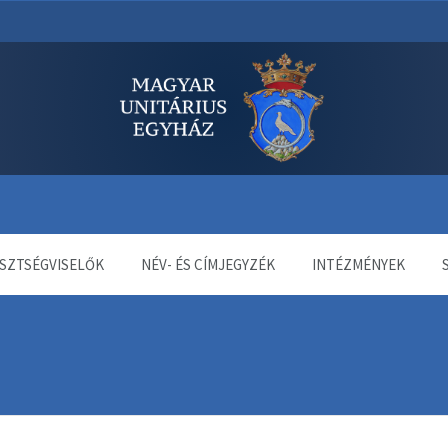
dala
SZTSÉGVISELŐK
NÉV- ÉS CÍMJEGYZÉK
INTÉZMÉNYEK