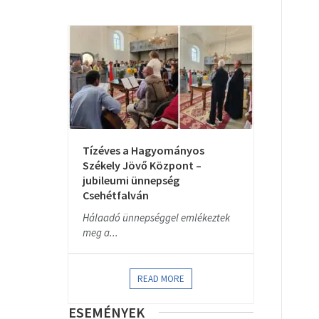
Tízéves a Hagyományos
Székely Jövő Központ –
jubileumi ünnepség
Csehétfalván
Hálaadó ünnepséggel emlékeztek
meg a...
READ MORE
ESEMÉNYEK