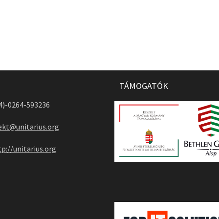
TÁMOGATÓK
04)-0264-593236
ekt@unitarius.org
tp://unitarius.org