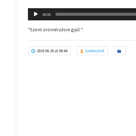
Audio
00:00
Player
“Szent örömérzésre gyúl “.
2018-06-26 at 08:44
Szerkesztok