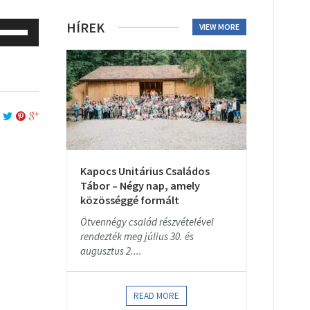
se
HÍREK
VIEW MORE
p/Down
rrow
eys
o
ncrease
r
ecrease
olume.
Kapocs Unitárius Családos
Tábor – Négy nap, amely
közösséggé formált
Ötvennégy család részvételével
rendezték meg július 30. és
augusztus 2....
READ MORE