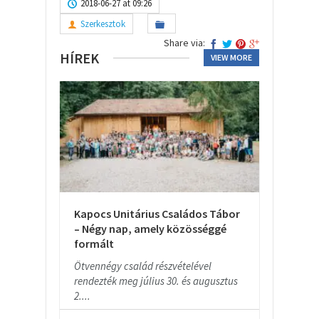
2018-06-27 at 09:26
Szerkesztok
Share via:
HÍREK
VIEW MORE
Kapocs Unitárius Családos Tábor
– Négy nap, amely közösséggé
formált
Ötvennégy család részvételével
rendezték meg július 30. és augusztus
2....