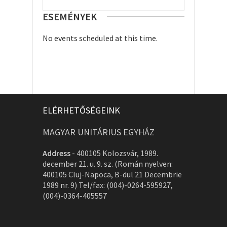
ESEMÉNYEK
No events scheduled at this time.
ELÉRHETŐSÉGEINK
MAGYAR UNITÁRIUS EGYHÁZ
Address
-
400105 Kolozsvár, 1989.
december 21. u. 9. sz. (Román nyelven:
400105 Cluj-Napoca, B-dul 21 Decembrie
1989 nr. 9) Tel/fax: (004)-0264-595927,
(004)-0364-405557