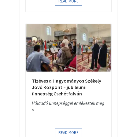
READ MORE
Tízéves a Hagyományos Székely
Jövő Központ – jubileumi
ünnepség Csehétfalván
Hálaadó ünnepséggel emlékeztek meg
a...
READ MORE