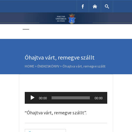
Unitárius Egyház
Weboldala
Óhajtva várt, remegve szállt
HOME
>
ÉNEKESKÖNYV
>
Óhajtva várt, remegve szállt
Audio
00:00
00:00
Player
“Óhajtva várt, remegve szállt”.