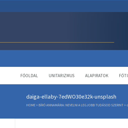
Unitárius Egyház Webol
FŐOLDAL
UNITARIZMUS
ALAPIRATOK
FŐTI
daiga-ellaby-7edWO30e32k-unsplash
HOME
>
BÍRÓ ANNAMÁRIA: NEVELNI A LEGJOBB TUDÁSOD SZERINT
>