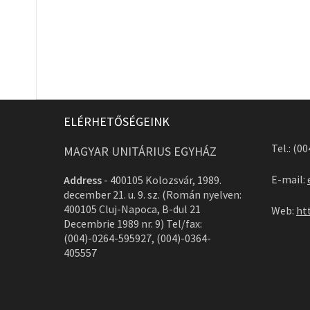
ELÉRHETŐSÉGEINK
Tel.: (0
MAGYAR UNITÁRIUS EGYHÁZ
E-mail:
Address
-
400105 Kolozsvár, 1989.
december 21. u. 9. sz. (Román nyelven:
400105 Cluj-Napoca, B-dul 21
Web:
ht
Decembrie 1989 nr. 9) Tel/fax:
(004)-0264-595927, (004)-0364-
405557