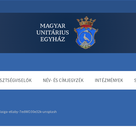
dala
SZTSÉGVISELŐK
NÉV- ÉS CÍMJEGYZÉK
INTÉZMÉNYEK
daiga-ellaby-7edWO30e32k-unsplash