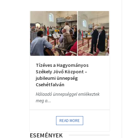
Tízéves a Hagyományos
Székely Jövő Központ –
jubileumi ünnepség
Csehétfalván
Hálaadó ünnepséggel emlékeztek
meg a...
READ MORE
ESEMÉNYEK