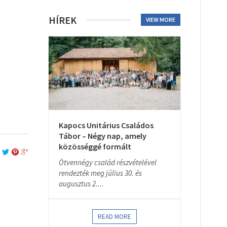
HÍREK
VIEW MORE
Kapocs Unitárius Családos
Tábor – Négy nap, amely
közösséggé formált
Ötvennégy család részvételével
rendezték meg július 30. és
augusztus 2....
READ MORE