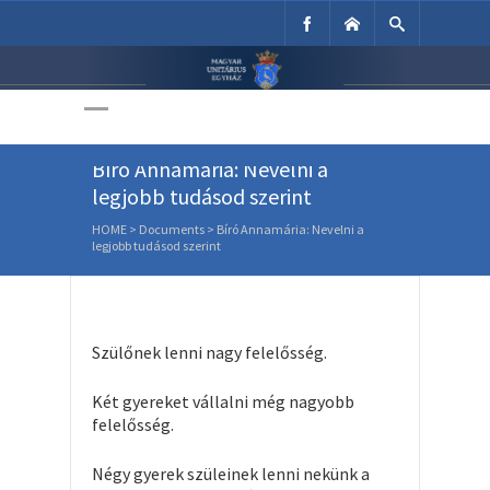
Unitárius Egyház
Weboldala
Bíró Annamária: Nevelni a
legjobb tudásod szerint
HOME
>
Documents
>
Bíró Annamária: Nevelni a
legjobb tudásod szerint
Szülőnek lenni nagy felelősség.
Két gyereket vállalni még nagyobb
felelősség.
Négy gyerek szüleinek lenni nekünk a