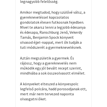
legnagyobb felelősség.
Amikor megtudod, hogy szülővé válsz, a
gyerekneveléssel kapcsolatos
gondolatok élesen futkosnak fejedben.
Mivel te akarsz lenni a legjobb édesanya
és édesapa, Ranschburg Jenő, Vekerdy
Tamás, Benjamin Spock könyveit
olvasod éjjel-nappal, mert ők tudják a
tuti módszerét a gyermeknevelésnek.
Aztán megszületik a gyermek. És
rájössz, hogy a gyereknevelés nem
működik egy jól bevált recept szerint,
mindhiába a sok összeolvasott elmélet.
A könyveket elteszed a könyvespolc
legfelső polcára, hadd porosodjanak ott,
mert már nem tervezed naponta
olvasgatni őket.