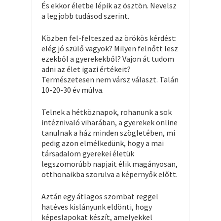
És ekkor életbe lépik az ösztön. Nevelsz
a legjobb tudásod szerint.
Közben fel-felteszed az örökös kérdést:
elég jó szülő vagyok? Milyen felnőtt lesz
ezekből a gyerekekből? Vajon át tudom
adni az élet igazi értékeit?
Természetesen nem vársz választ. Talán
10-20-30 év múlva.
Telnek a hétköznapok, rohanunk a sok
intéznivaló viharában, a gyerekek online
tanulnak a ház minden szögletében, mi
pedig azon elmélkedünk, hogy a mai
társadalom gyerekei életük
legszomorúbb napjait élik magányosan,
otthonaikba szorulva a képernyők előtt.
Aztán egy átlagos szombat reggel
hatéves kislányunk eldönti, hogy
képeslapokat készít, amelyekkel