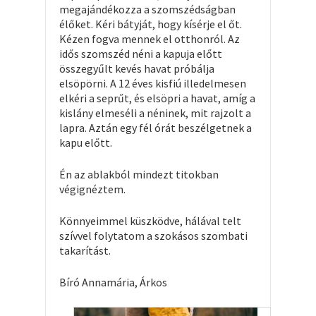
megajándékozza a szomszédságban
élőket. Kéri bátyját, hogy kísérje el őt.
Kézen fogva mennek el otthonról. Az
idős szomszéd néni a kapuja előtt
összegyűlt kevés havat próbálja
elsöpörni. A 12 éves kisfiú illedelmesen
elkéri a seprűt, és elsöpri a havat, amíg a
kislány elmeséli a néninek, mit rajzolt a
lapra. Aztán egy fél órát beszélgetnek a
kapu előtt.
Én az ablakból mindezt titokban
végignéztem.
Könnyeimmel küszködve, hálával telt
szívvel folytatom a szokásos szombati
takarítást.
Bíró Annamária, Árkos