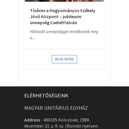
Tízéves a Hagyományos Székely
Jövő Központ – jubileumi
ünnepség Csehétfalván
Hálaadó ünnepséggel emlékeztek meg
a...
READ MORE
ELÉRHETŐSÉGEINK
MAGYAR UNITÁRIUS EGYHÁZ
Address
-
400105 Kolozsvár, 1989.
december 21. u. 9. sz. (Román nyelven: