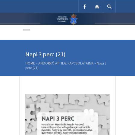
Unitárius Egyház
Weboldala
Napi 3 perc (21)
HOME
>
ANDORKÓ ATTILA: KAPCSOLATAINK
>
Napi 3
perc (21)