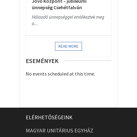
Jövő Központ – jubileumi
ünnepség Csehétfalván
Hálaadó ünnepséggel emlékeztek meg
a...
READ MORE
ESEMÉNYEK
No events scheduled at this time.
ELÉRHETŐSÉGEINK
MAGYAR UNITÁRIUS EGYHÁZ