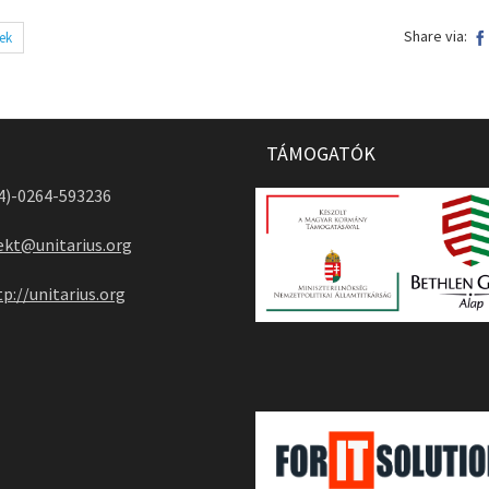
Share via:
ek
TÁMOGATÓK
04)-0264-593236
ekt@unitarius.org
tp://unitarius.org