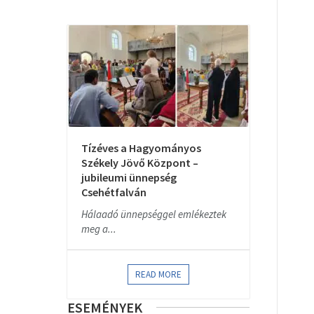
Tízéves a Hagyományos
Székely Jövő Központ –
jubileumi ünnepség
Csehétfalván
Hálaadó ünnepséggel emlékeztek
meg a...
READ MORE
ESEMÉNYEK