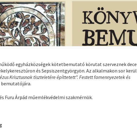
zreműködő egyházközségek kötetbemutató körutat szerveznek dec
kelykeresztúron és Sepsiszentgyörgyön. Az alkalmakon sor kerül 
ézus Krisztusnak tiszteletére építtetett”. Festett famennyezetek és
 bemutatójára.
ó és Furu Árpád műemlékvédelmi szakmérnök.
ég