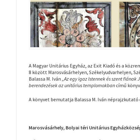
A Magyar Unitárius Egyház, az Exit Kiadó és a kö
8 között Marosvásárhelyen, Székelyudvarhelyen, Szé
Balassa M. Iván
„Az egy igaz Istennek és szent fiának J
berendezések az unitárius templomokban
című könyv
A könyvet bemutatja Balassa M. Iván néprajzkutat
Marosvásárhely, Bolyai téri Unitárius Egyházközs