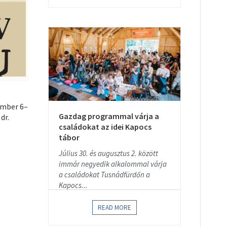
ember 6–
Gazdag programmal várja a
dr.
családokat az idei Kapocs
tábor
Július 30. és augusztus 2. között
immár negyedik alkalommal várja
a családokat Tusnádfürdőn a
Kapocs...
READ MORE