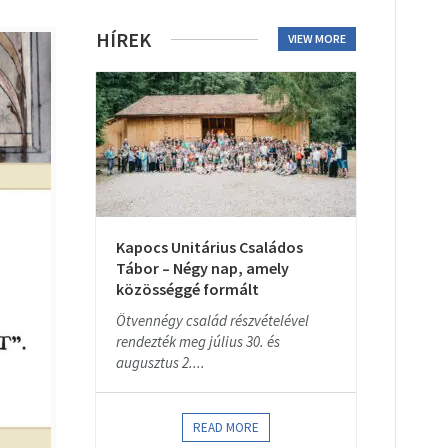
HÍREK
VIEW MORE
Kapocs Unitárius Családos
Tábor – Négy nap, amely
közösséggé formált
Ötvennégy család részvételével
rendezték meg július 30. és
augusztus 2....
READ MORE