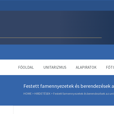
Unitárius Egyház Webol
FŐOLDAL
UNITARIZMUS
ALAPIRATOK
FŐTI
Festett famennyezetek és berendezések 
HOME
>
HIRDETÉSEK
>
Festett famennyezetek és berendezések az un