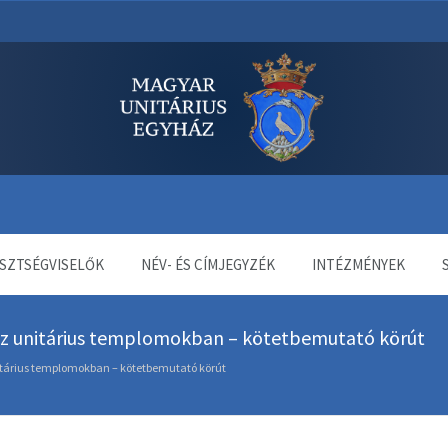
dala
SZTSÉGVISELŐK
NÉV- ÉS CÍMJEGYZÉK
INTÉZMÉNYEK
az unitárius templomokban – kötetbemutató körút
itárius templomokban – kötetbemutató körút