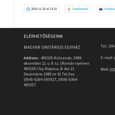
2019-11-26 at 13:15
Szerkesztok
Hirdetés
ELÉRHETŐSÉGEINK
Tel.: (0
MAGYAR UNITÁRIUS EGYHÁZ
E-mail:
Address
-
400105 Kolozsvár, 1989.
december 21. u. 9. sz. (Román nyelven:
400105 Cluj-Napoca, B-dul 21
Web:
ht
Decembrie 1989 nr. 9) Tel/fax:
(004)-0264-595927, (004)-0364-
405557