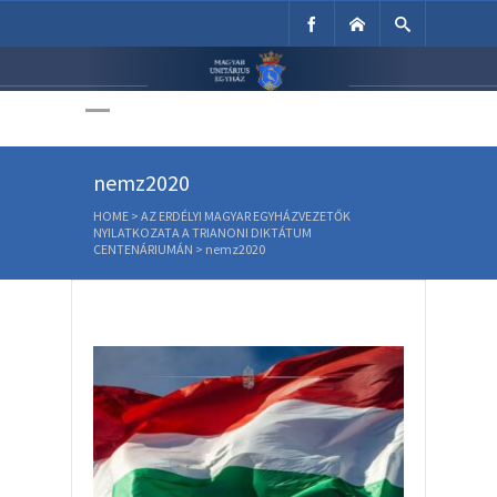
Unitárius Egyház
Weboldala
nemz2020
HOME
>
AZ ERDÉLYI MAGYAR EGYHÁZVEZETŐK
NYILATKOZATA A TRIANONI DIKTÁTUM
CENTENÁRIUMÁN
>
nemz2020