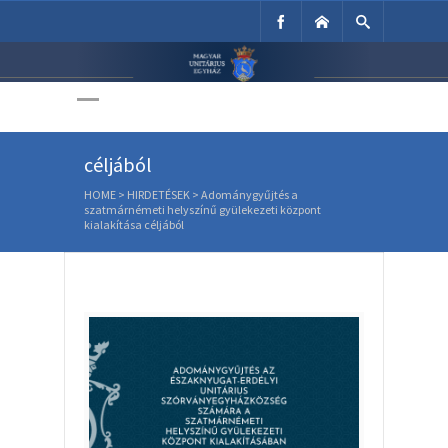
Unitárius Egyház
Adománygyűjtés a
Weboldala
szatmárnémeti helyszínű
gyülekezeti központ kialakítása
céljából
HOME
>
HIRDETÉSEK
>
Adománygyűjtés a
szatmárnémeti helyszínű gyülekezeti központ
kialakítása céljából