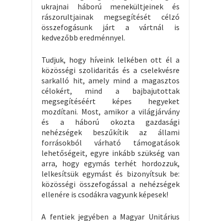
ukrajnai háború menekültjeinek és
rászorultjainak megsegítését célzó
összefogásunk járt a vártnál is
kedvezőbb eredménnyel.
Tudjuk, hogy híveink lelkében ott él a
közösségi szolidaritás és a cselekvésre
sarkalló hit, amely mind a magasztos
célokért, mind a bajbajutottak
megsegítéséért képes hegyeket
mozdítani. Most, amikor a világjárvány
és a háború okozta gazdasági
nehézségek beszűkítik az állami
forrásokból várható támogatások
lehetőségeit, egyre inkább szükség van
arra, hogy egymás terhét hordozzuk,
lelkesítsük egymást és bizonyítsuk be:
közösségi összefogással a nehézségek
ellenére is csodákra vagyunk képesek!
A fentiek jegyében a Magyar Unitárius