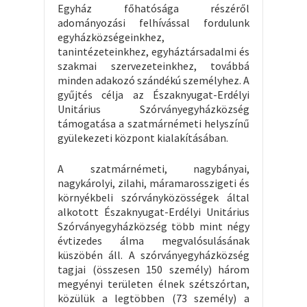
Egyház főhatósága részéről
adományozási felhívással fordulunk
egyházközségeinkhez,
tanintézeteinkhez, egyháztársadalmi és
szakmai szervezeteinkhez, továbbá
minden adakozó szándékú személyhez. A
gyűjtés célja az Északnyugat-Erdélyi
Unitárius Szórványegyházközség
támogatása a szatmárnémeti helyszínű
gyülekezeti központ kialakításában.
A szatmárnémeti, nagybányai,
nagykárolyi, zilahi, máramarosszigeti és
környékbeli szórványközösségek által
alkotott Északnyugat-Erdélyi Unitárius
Szórványegyházközség több mint négy
évtizedes álma megvalósulásának
küszöbén áll. A szórványegyházközség
tagjai (összesen 150 személy) három
megyényi területen élnek szétszórtan,
közülük a legtöbben (73 személy) a