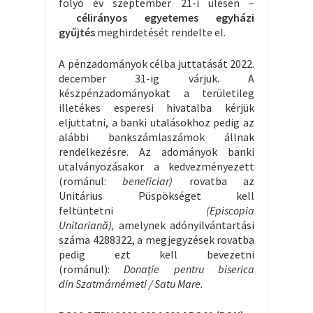
folyó év szeptember 21-i ülésén –
célirányos egyetemes egyházi
gyűjtés
meghirdetését rendelte el.
A pénzadományok célba juttatását 2022.
december 31-ig várjuk. A
készpénzadományokat a területileg
illetékes esperesi hivatalba kérjük
eljuttatni, a banki utalásokhoz pedig az
alábbi bankszámlaszámok állnak
rendelkezésre. Az adományok banki
utalványozásakor a kedvezményezett
(románul:
beneficiar)
rovatba az
Unitárius Püspökséget kell
feltüntetni
(Episcopia
Unitariană),
amelynek adónyilvántartási
száma 4288322, a megjegyzések rovatba
pedig ezt kell bevezetni
(románul):
Dona
ție pentru biserica
din
Szatmárnémeti / Satu Mare.