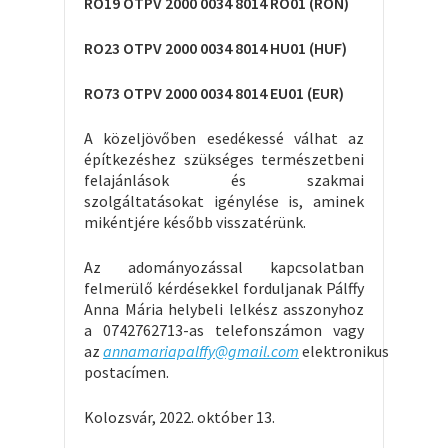
RO19 OTPV 2000 0034 8014 RO01 (RON)
RO23 OTPV 2000 0034 8014 HU01 (HUF)
RO73 OTPV 2000 0034 8014 EU01 (EUR)
A közeljövőben esedékessé válhat az
építkezéshez szükséges természetbeni
felajánlások és szakmai
szolgáltatásokat igénylése is, aminek
mikéntjére később visszatérünk.
Az adományozással kapcsolatban
felmerülő kérdésekkel forduljanak Pálffy
Anna Mária helybeli lelkész asszonyhoz
a 0742762713-as telefonszámon vagy
az
annamariapalffy@gmail.com
elektronikus
postacímen.
Kolozsvár, 2022. október 13.