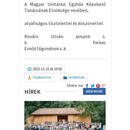
A Magyar Unitárius Egyház Képviselő
Tanácsának Elnöksége nevében,
atyafiságos tisztelettel és köszönettel:
Kovács István püspök s.
k. Farkas
Emőd főgondnok s. k.
2022-11-22 at 10:56
Szerkesztok
Hirdetések
Share via:
HÍREK
VIEW MORE