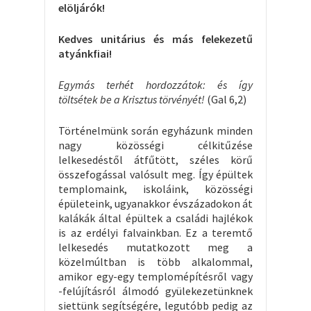
elöljárók!
Kedves unitárius és más felekezetű
atyánkfiai!
Egymás terhét hordozzátok: és így
töltsétek be a Krisztus törvényét!
(Gal 6,2)
Történelmünk során egyházunk minden
nagy közösségi célkitűzése
lelkesedéstől átfűtött, széles körű
összefogással valósult meg. Így épültek
templomaink, iskoláink, közösségi
épületeink, ugyanakkor évszázadokon át
kalákák által épültek a családi hajlékok
is az erdélyi falvainkban. Ez a teremtő
lelkesedés mutatkozott meg a
közelmúltban is több alkalommal,
amikor egy-egy templomépítésről vagy
-felújításról álmodó gyülekezetünknek
siettünk segítségére, legutóbb pedig az