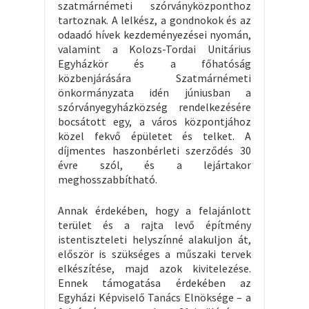
szatmárnémeti szórványközponthoz
tartoznak. A lelkész, a gondnokok és az
odaadó hívek kezdeményezései nyomán,
valamint a Kolozs-Tordai Unitárius
Egyházkör és a főhatóság
közbenjárására Szatmárnémeti
önkormányzata idén júniusban a
szórványegyházközség rendelkezésére
bocsátott egy, a város központjához
közel fekvő épületet és telket. A
díjmentes haszonbérleti szerződés 30
évre szól, és a lejártakor
meghosszabbítható.
Annak érdekében, hogy a felajánlott
terület és a rajta levő építmény
istentiszteleti helyszínné alakuljon át,
először is szükséges a műszaki tervek
elkészítése, majd azok kivitelezése.
Ennek támogatása érdekében az
Egyházi Képviselő Tanács Elnöksége – a