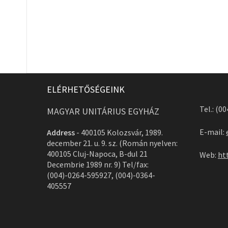
ELÉRHETŐSÉGEINK
Tel.: (0
MAGYAR UNITÁRIUS EGYHÁZ
E-mail:
Address
-
400105 Kolozsvár, 1989.
december 21. u. 9. sz. (Román nyelven:
400105 Cluj-Napoca, B-dul 21
Web:
ht
Decembrie 1989 nr. 9) Tel/fax:
(004)-0264-595927, (004)-0364-
405557