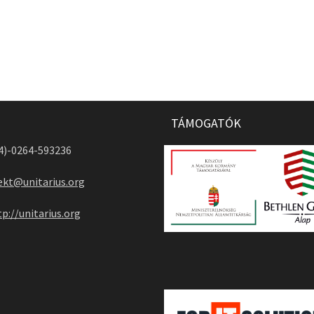
TÁMOGATÓK
04)-0264-593236
ekt@unitarius.org
tp://unitarius.org