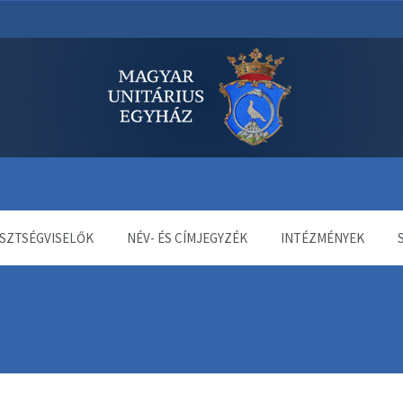
dala
SZTSÉGVISELŐK
NÉV- ÉS CÍMJEGYZÉK
INTÉZMÉNYEK