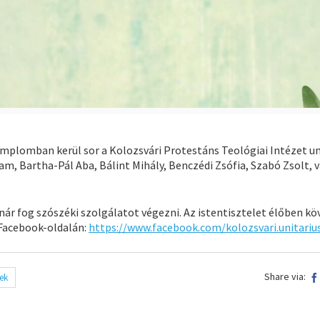
 templomban kerül sor a Kolozsvári Protestáns Teológiai Intézet un
am, Bartha-Pál Aba, Bálint Mihály, Benczédi Zsófia, Szabó Zsolt, 
nár fog szószéki szolgálatot végezni. Az istentisztelet élőben k
 Facebook-oldalán:
https://www.facebook.com/kolozsvari.unitari
Share via:
ek