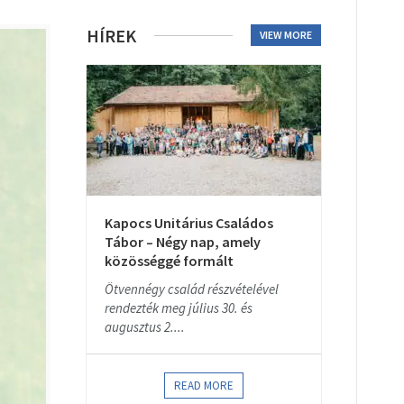
HÍREK
VIEW MORE
Kapocs Unitárius Családos
Tábor – Négy nap, amely
közösséggé formált
Ötvennégy család részvételével
rendezték meg július 30. és
augusztus 2....
READ MORE