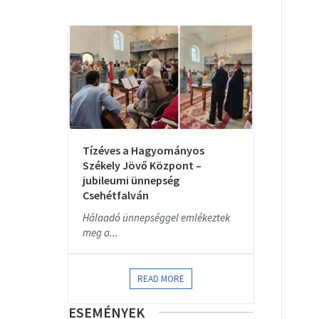
Tízéves a Hagyományos
Székely Jövő Központ –
jubileumi ünnepség
Csehétfalván
Hálaadó ünnepséggel emlékeztek
meg a...
READ MORE
ESEMÉNYEK