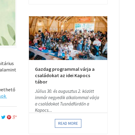
itárius
Gazdag programmal várja a
valamint
családokat az idei Kapocs
tábor
övethető
Július 30. és augusztus 2. között
usok
immár negyedik alkalommal várja
a családokat Tusnádfürdőn a
Kapocs...
READ MORE