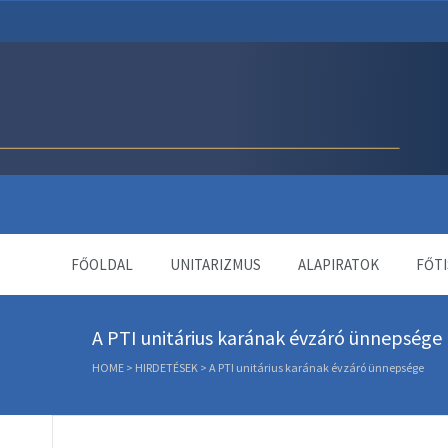
Unitárius Egyház Webol
FŐOLDAL
UNITARIZMUS
ALAPIRATOK
FŐTI
A PTI unitárius karának évzáró ünnepsége
HOME
>
HIRDETÉSEK
>
A PTI unitárius karának évzáró ünnepsége