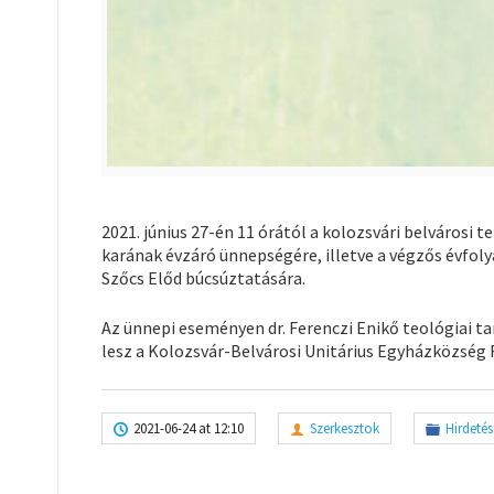
2021. június 27-én 11 órától a kolozsvári belvárosi
karának évzáró ünnepségére, illetve a végzős évfoly
Szőcs Előd búcsúztatására.
Az ünnepi eseményen dr. Ferenczi Enikő teológiai ta
lesz a Kolozsvár-Belvárosi Unitárius Egyházközség
2021-06-24 at 12:10
Szerkesztok
Hirdetés