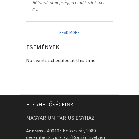
Hálaadó ünnepséggel emlékeztek meg
a...
READ MORE
ESEMÉNYEK
No events scheduled at this time.
ELÉRHETŐSÉGEINK
MAGYAR UNITÁRIUS EGYHÁZ
Address
-
400105 Kolozsvár, 1989.
december 21. u. 9. sz. (Román nyelven: