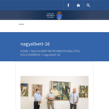
Unitárius Egyház
Weboldala
nagyalbert-16
HOME
>
NAGY ALBERT RETROSPEKTÍV KIÁLLÍTÁS
KOLOZSVÁRON
>
nagyalbert-16