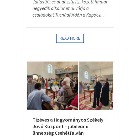
Július 30. és augusztus 2. között immár
negyedik alkalommal várja a
családokat Tusnádfürdőn a Kapocs...
READ MORE
Tízéves a Hagyományos Székely
Jövő Központ – jubileumi
ünnepség Csehétfalván