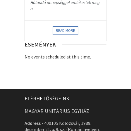
Hálaadó ünnepséggel emlékeztek meg
a...
READ MORE
ESEMÉNYEK
No events scheduled at this time.
ELÉRHETŐSÉGEINK
MAGYAR UNITÁRIUS EGYHÁZ
Address
-
400105 Kolozsvár, 1989.
december 21. u. 9. sz. (Román nyelven: