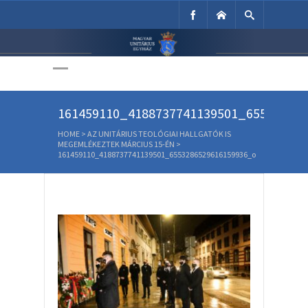
Unitárius Egyház
Weboldala
161459110_4188737741139501_65532865
HOME
>
AZ UNITÁRIUS TEOLÓGIAI HALLGATÓK IS
MEGEMLÉKEZTEK MÁRCIUS 15-ÉN
>
161459110_4188737741139501_6553286529616159936_o