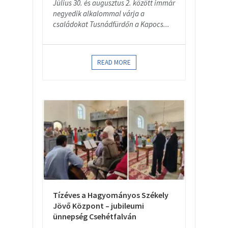
Július 30. és augusztus 2. között immár
negyedik alkalommal várja a
családokat Tusnádfürdőn a Kapocs...
READ MORE
Tízéves a Hagyományos Székely
Jövő Központ – jubileumi
ünnepség Csehétfalván