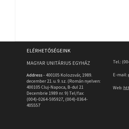
ELÉRHETŐSÉGEINK
Tel.: (0
MAGYAR UNITÁRIUS EGYHÁZ
E-mail:
Address
-
400105 Kolozsvár, 1989.
december 21. u. 9. sz. (Román nyelven:
400105 Cluj-Napoca, B-dul 21
Web:
ht
Decembrie 1989 nr. 9) Tel/fax:
(004)-0264-595927, (004)-0364-
405557