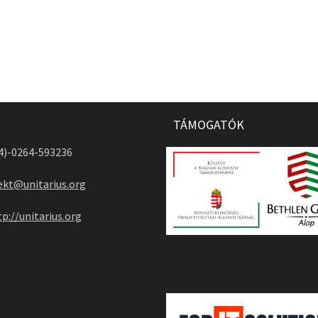
TÁMOGATÓK
04)-0264-593236
ekt@unitarius.org
tp://unitarius.org