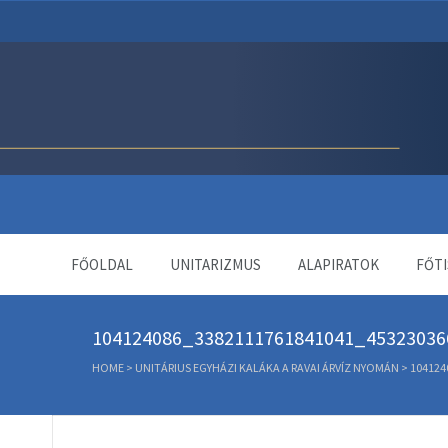
Unitárius Egyház Webol
FŐOLDAL
UNITARIZMUS
ALAPIRATOK
FŐTI
104124086_3382111761841041_45323036
HOME
>
UNITÁRIUS EGYHÁZI KALÁKA A RAVAI ÁRVÍZ NYOMÁN
>
104124