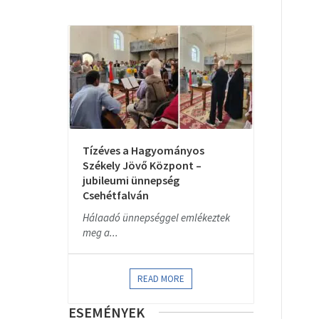
Tízéves a Hagyományos
Székely Jövő Központ –
jubileumi ünnepség
Csehétfalván
Hálaadó ünnepséggel emlékeztek
meg a...
READ MORE
ESEMÉNYEK