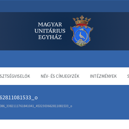
dala
SZTSÉGVISELŐK
NÉV- ÉS CÍMJEGYZÉK
INTÉZMÉNYEK
62811081533_o
086_3382111761841041_4532303662811081533_o