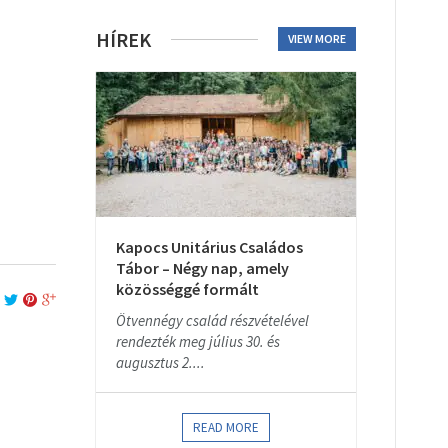
HÍREK
VIEW MORE
Kapocs Unitárius Családos
Tábor – Négy nap, amely
közösséggé formált
Ötvennégy család részvételével
rendezték meg július 30. és
augusztus 2....
READ MORE