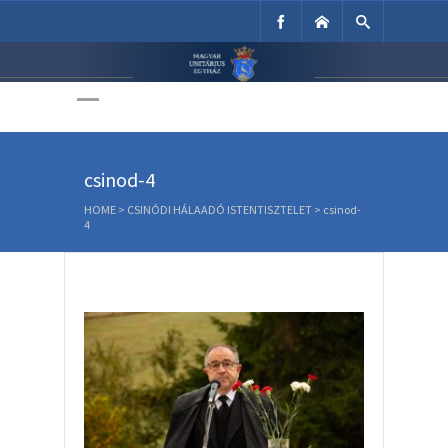
Unitárius Egyház
Weboldala
csinod-4
HOME
>
CSINÓDI HÁLAADÓ ISTENTISZTELET
>
csinod-
4