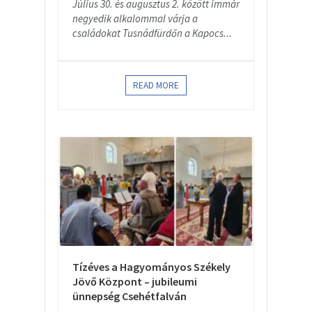
Július 30. és augusztus 2. között immár
negyedik alkalommal várja a
családokat Tusnádfürdőn a Kapocs...
READ MORE
Tízéves a Hagyományos Székely
Jövő Központ – jubileumi
ünnepség Csehétfalván