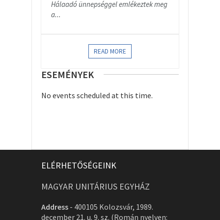
Hálaadó ünnepséggel emlékeztek meg
a...
READ MORE
ESEMÉNYEK
No events scheduled at this time.
ELÉRHETŐSÉGEINK
MAGYAR UNITÁRIUS EGYHÁZ
Address
-
400105 Kolozsvár, 1989.
december 21. u. 9. sz. (Román nyelven: