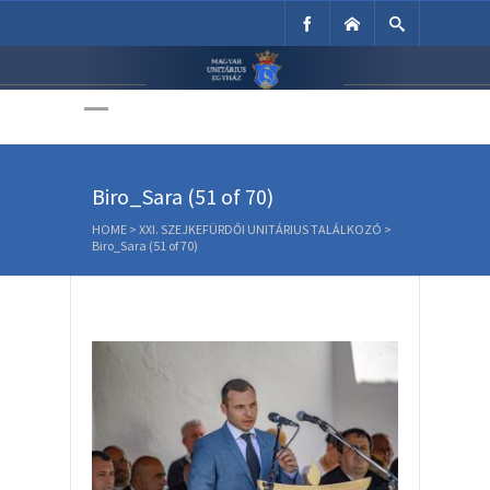
Unitárius Egyház
Weboldala
Biro_Sara (51 of 70)
HOME
>
XXI. SZEJKEFÜRDŐI UNITÁRIUS TALÁLKOZÓ
>
Biro_Sara (51 of 70)