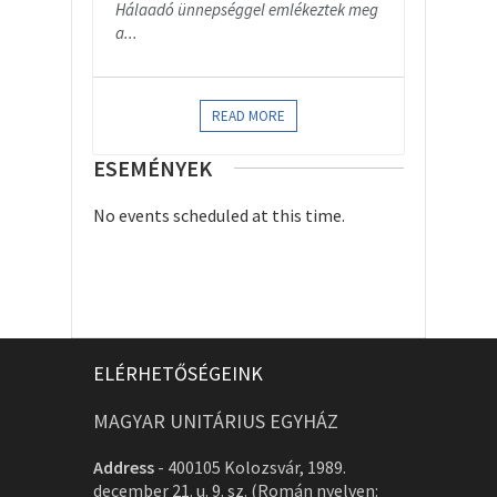
Hálaadó ünnepséggel emlékeztek meg
a...
READ MORE
ESEMÉNYEK
No events scheduled at this time.
ELÉRHETŐSÉGEINK
MAGYAR UNITÁRIUS EGYHÁZ
Address
-
400105 Kolozsvár, 1989.
december 21. u. 9. sz. (Román nyelven: