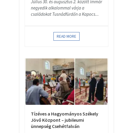
Július 30. és augusztus 2. között immár
negyedik alkalommal várja a
családokat Tusnádfürdőn a Kapocs...
READ MORE
Tízéves a Hagyományos Székely
Jövő Központ – jubileumi
ünnepség Csehétfalván