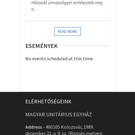
Hálaadó ünnepséggel emlékeztek meg
a...
READ MORE
ESEMÉNYEK
No events scheduled at this time.
ELÉRHETŐSÉGEINK
MAGYAR UNITÁRIUS EGYHÁZ
Address
-
400105 Kolozsvár, 1989.
december 21. u. 9. sz. (Román nyelven: