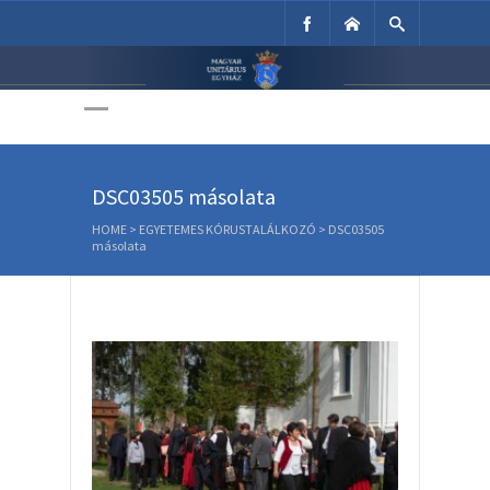
Unitárius Egyház
Weboldala
DSC03505 másolata
HOME
>
EGYETEMES KÓRUSTALÁLKOZÓ
>
DSC03505
másolata