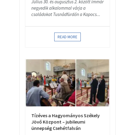
Július 30. és augusztus 2. között immár
negyedik alkalommal várja a
családokat Tusnádfürdőn a Kapocs...
READ MORE
Tízéves a Hagyományos Székely
Jövő Központ – jubileumi
ünnepség Csehétfalván