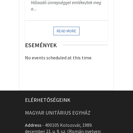
Hálaadó ünnepséggel emlékeztek meg
a...
READ MORE
ESEMÉNYEK
No events scheduled at this time.
ELÉRHETŐSÉGEINK
MAGYAR UNITÁRIUS EGYHÁZ
Address
-
400105 Kolozsvár, 1989.
december 21. u. 9. sz. (Román nyelven: