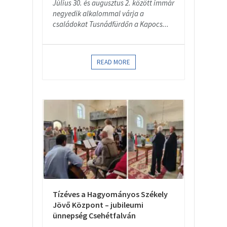
Július 30. és augusztus 2. között immár
negyedik alkalommal várja a
családokat Tusnádfürdőn a Kapocs...
READ MORE
Tízéves a Hagyományos Székely
Jövő Központ – jubileumi
ünnepség Csehétfalván