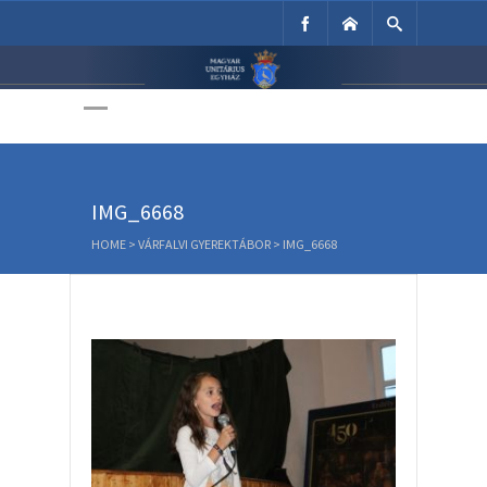
Unitárius Egyház
Weboldala
IMG_6668
HOME
>
VÁRFALVI GYEREKTÁBOR
>
IMG_6668