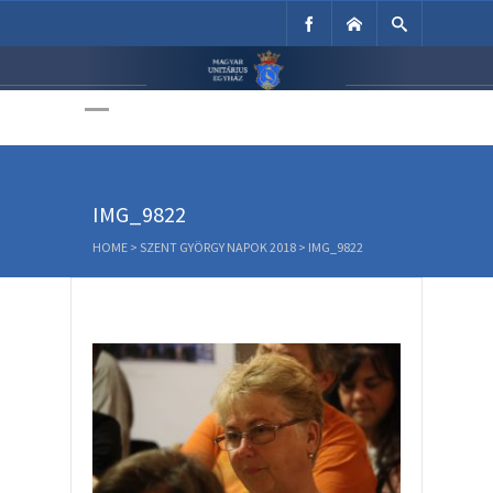
Unitárius Egyház
Weboldala
IMG_9822
HOME
>
SZENT GYÖRGY NAPOK 2018
>
IMG_9822