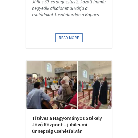
Július 30. és augusztus 2. között immár
negyedik alkalommal várja a
családokat Tusnádfürdőn a Kapocs...
READ MORE
Tízéves a Hagyományos Székely
Jövő Központ – jubileumi
ünnepség Csehétfalván