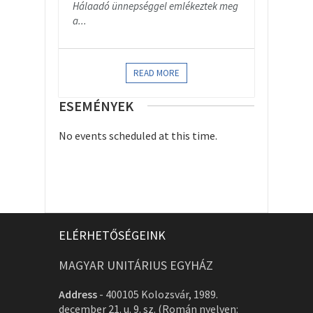
Hálaadó ünnepséggel emlékeztek meg
a...
READ MORE
ESEMÉNYEK
No events scheduled at this time.
ELÉRHETŐSÉGEINK
MAGYAR UNITÁRIUS EGYHÁZ
Address
-
400105 Kolozsvár, 1989.
december 21. u. 9. sz. (Román nyelven: