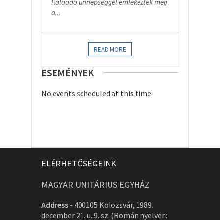
Hálaadó ünnepséggel emlékeztek meg
a...
READ MORE
ESEMÉNYEK
No events scheduled at this time.
ELÉRHETŐSÉGEINK
MAGYAR UNITÁRIUS EGYHÁZ
Address
-
400105 Kolozsvár, 1989.
december 21. u. 9. sz. (Román nyelven: