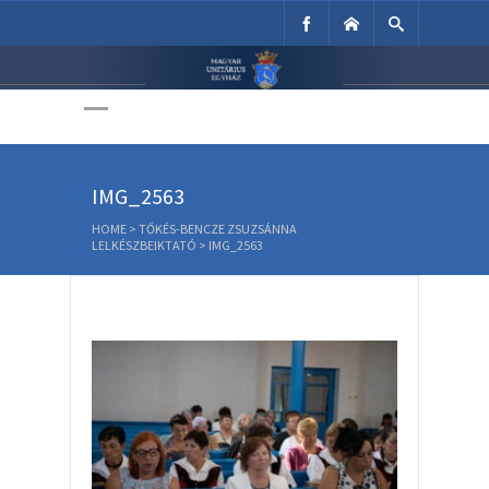
Unitárius Egyház
Weboldala
IMG_2563
HOME
>
TŐKÉS-BENCZE ZSUZSÁNNA
LELKÉSZBEIKTATÓ
>
IMG_2563