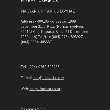
ELÉRHETŐSÉGEINK
MAGYAR UNITÁRIUS EGYHÁZ
Address
-
400105 Kolozsvár, 1989.
december 21. u. 9. sz. (Román nyelven:
400105 Cluj-Napoca, B-dul 21 Decembrie
1989 nr. 9) Tel/fax: (004)-0264-595927,
(004)-0364-405557
Tel.: (004)-0264-593236
E-mail:
ekt@unitarius.org
Web:
http://unitarius.org
TÁMOGATÓK