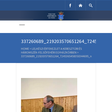
Unitárius Egyház
Weboldala
337260689_219203570651264_724536545
HOME
>
LELKÉSZI ÉRTEKEZLET A KERESZTÚRI ÉS
HÁROMSZÉK-FELSŐFEHÉRI EGYHÁZKÖRBEN
>
337260689_219203570651264_7245365458350344695_n