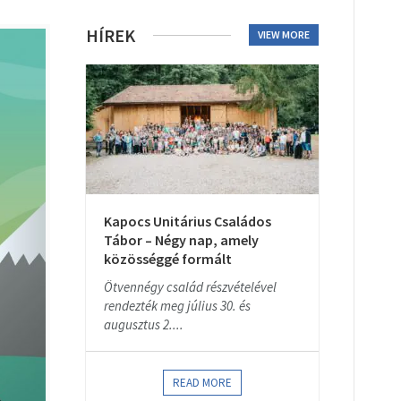
HÍREK
VIEW MORE
Kapocs Unitárius Családos
Tábor – Négy nap, amely
közösséggé formált
Ötvennégy család részvételével
rendezték meg július 30. és
augusztus 2....
READ MORE