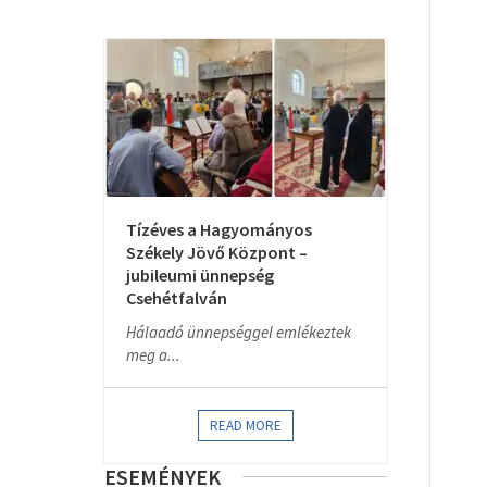
Tízéves a Hagyományos
Székely Jövő Központ –
jubileumi ünnepség
Csehétfalván
Hálaadó ünnepséggel emlékeztek
meg a...
READ MORE
ESEMÉNYEK