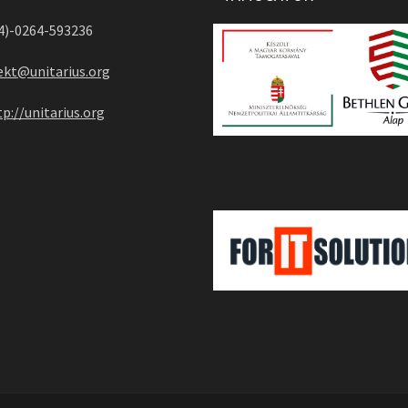
04)-0264-593236
ekt@unitarius.org
tp://unitarius.org