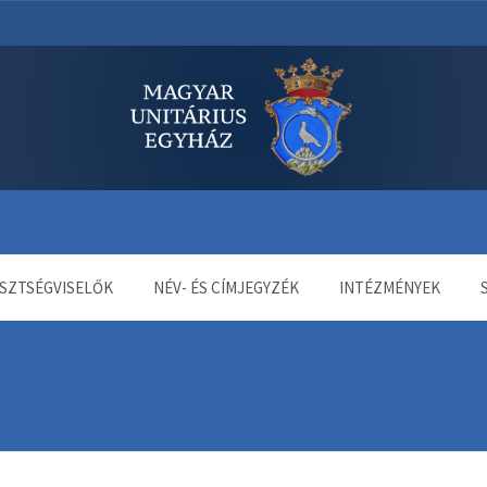
dala
SZTSÉGVISELŐK
NÉV- ÉS CÍMJEGYZÉK
INTÉZMÉNYEK