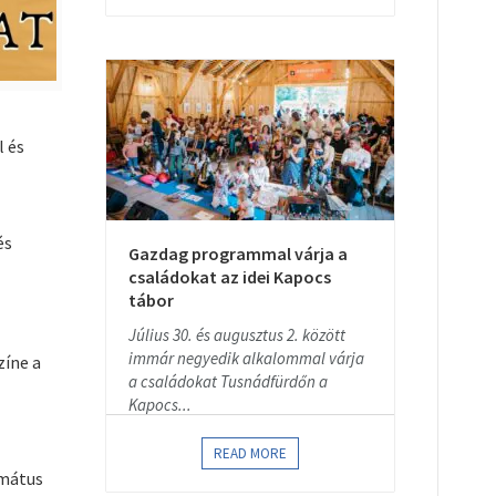
l és
és
Gazdag programmal várja a
családokat az idei Kapocs
tábor
Július 30. és augusztus 2. között
immár negyedik alkalommal várja
zíne a
a családokat Tusnádfürdőn a
Kapocs...
READ MORE
rmátus