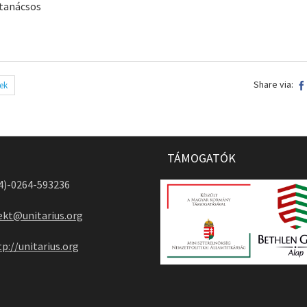
tanácsos
Share via:
ek
TÁMOGATÓK
04)-0264-593236
ekt@unitarius.org
tp://unitarius.org