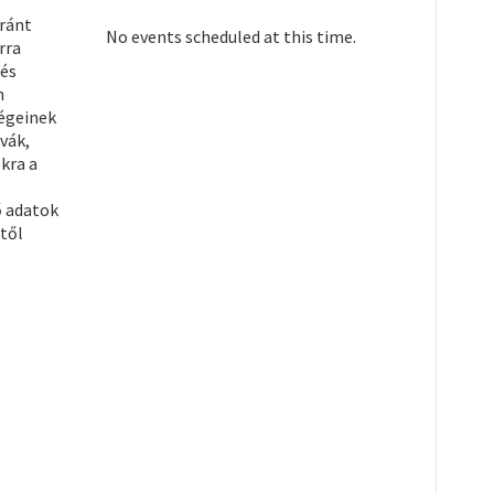
iránt
No events scheduled at this time.
rra
 és
n
ségeinek
vák,
kra a
ő adatok
től