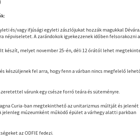
)
ók:
leti és/vagy ifjúsági egyleti zászlójukat hozzák magukkal Dévára.
ra népviseletet. A zarándokok igyekezzenek időben felsorakozni a
lt készít, melyet november 25-én, déli 12 órától lehet megtekinte
s készüljenek fel arra, hogy fenn a várban nincs megfelelő lehet
szeretettel várunk egy csésze forró teára és süteményre.
Magna Curia-ban megtekinthető az unitarizmus múltját és jelenét
 A jelenleg múzeumként működő épület a várhegy alatti parkban
ségeket az ODFIE fedezi.