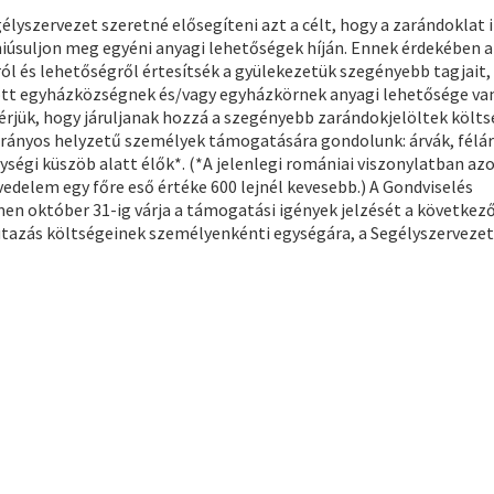
gélyszervezet szeretné elősegíteni azt a célt, hogy a zarándoklat 
hiúsuljon meg egyéni anyagi lehetőségek híján. Ennek érdekében a
ról és lehetőségről értesítsék a gyülekezetük szegényebb tagjait,
adott egyházközségnek és/vagy egyházkörnek anyagi lehetősége va
érjük, hogy járuljanak hozzá a szegényebb zarándokjelöltek költ
trányos helyzetű személyek támogatására gondolunk: árvák, félár
ségi küszöb alatt élők*. (*A jelenlegi romániai viszonylatban azo
edelem egy főre eső értéke 600 lejnél kevesebb.) A Gondviselés
en október 31-ig várja a támogatási igények jelzését a következ
 utazás költségeinek személyenkénti egységára, a Segélyszervezet