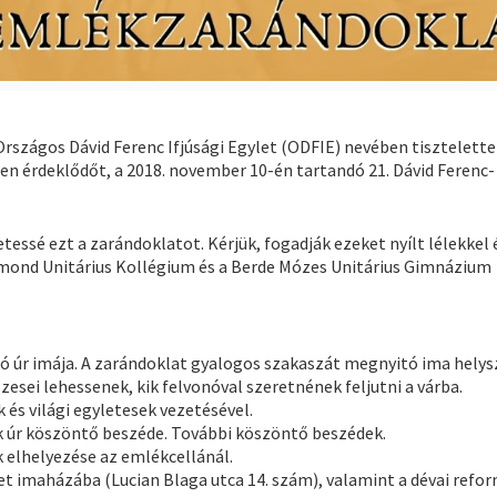
rszágos Dávid Ferenc Ifjúsági Egylet (ODFIE) nevében tisztelette
nden érdeklődőt, a 2018. november 10-én tartandó 21. Dávid Ferenc-
tessé ezt a zarándoklatot. Kérjük, fogadják ezeket nyílt lélekkel 
sigmond Unitárius Kollégium és a Berde Mózes Unitárius Gimnázium
ó úr imája. A zarándoklat gyalogos szakaszát megnyitó ima helys
szesei lehessenek, kik felvonóval szeretnének feljutni a várba.
k és világi egyletesek vezetésével.
k úr köszöntő beszéde. További köszöntő beszédek.
k elhelyezése az emlékcellánál.
ezet imaházába (Lucian Blaga utca 14. szám), valamint a dévai refo