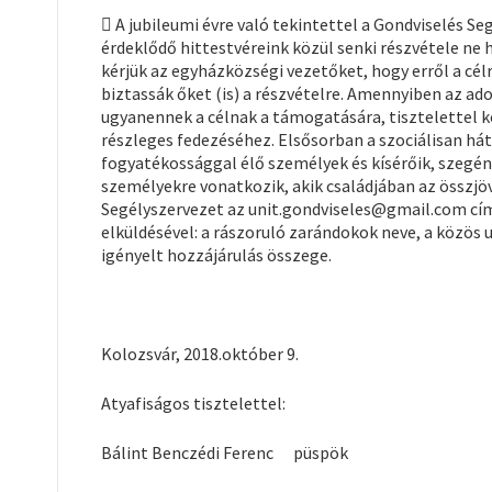
 A jubileumi évre való tekintettel a Gondviselés Se
érdeklődő hittestvéreink közül senki részvétele ne 
kérjük az egyházközségi vezetőket, hogy erről a cél
biztassák őket (is) a részvételre. Amennyiben az 
ugyanennek a célnak a támogatására, tisztelettel k
részleges fedezéséhez. Elsősorban a szociálisan há
fogyatékossággal élő személyek és kísérőik, szegény
személyekre vonatkozik, akik családjában az összjöv
Segélyszervezet az unit.gondviseles@gmail.com cím
elküldésével: a rászoruló zarándokok neve, a közös
igényelt hozzájárulás összege.
Kolozsvár, 2018.október 9.
Atyafiságos tisztelettel:
Bálint Benczédi Ferenc püspök