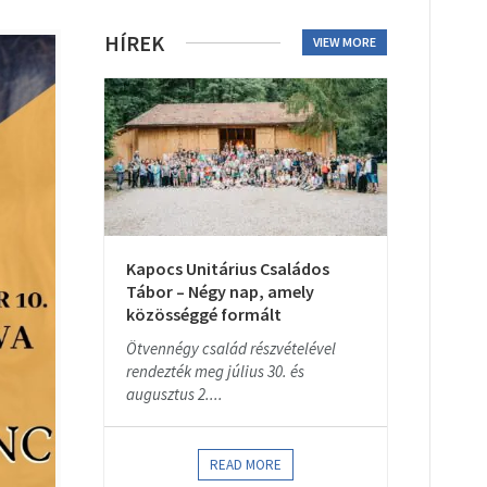
HÍREK
VIEW MORE
Kapocs Unitárius Családos
Tábor – Négy nap, amely
közösséggé formált
Ötvennégy család részvételével
rendezték meg július 30. és
augusztus 2....
READ MORE