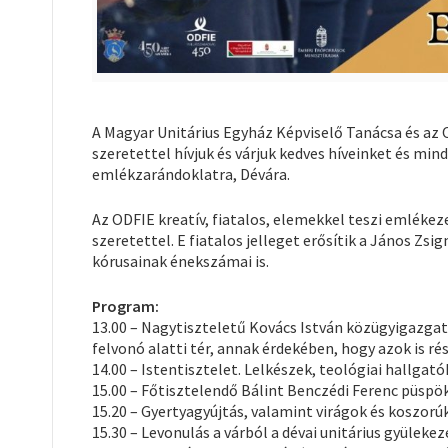
A Magyar Unitárius Egyház Képviselő Tanácsa és az O
szeretettel hívjuk és várjuk kedves híveinket és mi
emlékzarándoklatra, Dévára.
Az ODFIE kreatív, fiatalos, elemekkel teszi emlékeze
szeretettel. E fiatalos jelleget erősítik a János Z
kórusainak énekszámai is.
Program:
13.00 – Nagytiszteletű Kovács István közügyigazgat
felvonó alatti tér, annak érdekében, hogy azok is ré
14.00 – Istentisztelet. Lelkészek, teológiai hallgató
15.00 – Főtisztelendő Bálint Benczédi Ferenc püspö
15.20 – Gyertyagyújtás, valamint virágok és koszorú
15.30 – Levonulás a várból a dévai unitárius gyülek