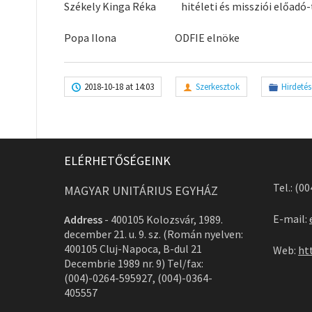
Székely Kinga Réka hitéleti és missziói előadó-
Popa Ilona ODFIE elnöke
2018-10-18 at 14:03
Szerkesztok
Hirdetés
ELÉRHETŐSÉGEINK
Tel.: (0
MAGYAR UNITÁRIUS EGYHÁZ
E-mail:
Address
-
400105 Kolozsvár, 1989.
december 21. u. 9. sz. (Román nyelven:
400105 Cluj-Napoca, B-dul 21
Web:
ht
Decembrie 1989 nr. 9) Tel/fax:
(004)-0264-595927, (004)-0364-
405557