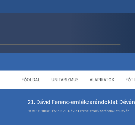
Unitárius Egyház Webol
FŐOLDAL
UNITARIZMUS
ALAPIRATOK
FŐTI
21. Dávid Ferenc-emlékzarándoklat Déván
HOME
>
HIRDETÉSEK
>
21. Dávid Ferenc-emlékzarándoklat Déván