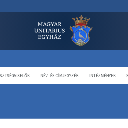
dala
SZTSÉGVISELŐK
NÉV- ÉS CÍMJEGYZÉK
INTÉZMÉNYEK