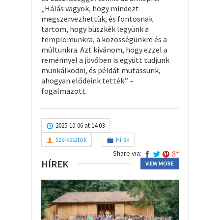
„Hálás vagyok, hogy mindezt
megszervezhettük, és fontosnak
tartom, hogy büszkék legyünk a
templomunkra, a közösségünkre és a
múltunkra. Azt kívánom, hogy ezzel a
reménnyel a jövőben is együtt tudjunk
munkálkodni, és példát mutassunk,
ahogyan elődeink tették.” –
fogalmazott.
2025-10-06 at 14:03
Szerkesztok
Hírek
Share via:
HÍREK
VIEW MORE