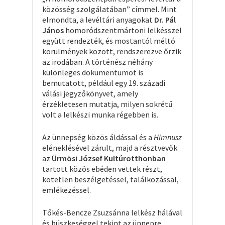
közösség szolgálatában” címmel. Mint
elmondta, a levéltári anyagokat
Dr. Pál
János
homoródszentmártoni lelkésszel
együtt rendezték, és mostantól méltó
körülmények között, rendszerezve őrzik
az irodában. A történész néhány
különleges dokumentumot is
bemutatott, például egy 19. századi
válási jegyzőkönyvet, amely
érzékletesen mutatja, milyen sokrétű
volt a lelkészi munka régebben is.
Az ünnepség közös áldással és a
Himnusz
eléneklésével zárult, majd a résztvevők
az
Ürmösi József Kultúrotthonban
tartott közös ebéden vettek részt,
kötetlen beszélgetéssel, találkozással,
emlékezéssel.
Tőkés-Bencze Zsuzsánna lelkész hálával
és büszkeséggel tekint az ünnepre.