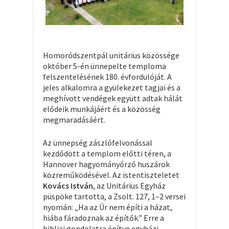
Homoródszentpál unitárius közössége
október 5-én ünnepelte temploma
felszentelésének 180. évfordulóját. A
jeles alkalomra a gyülekezet tagjai és a
meghívott vendégek együtt adtak hálát
elődeik munkájáért és a közösség
megmaradásáért.
Az ünnepség zászlófelvonással
kezdődött a templom előtti téren, a
Hannover hagyományőrző huszárok
közreműködésével. Az istentiszteletet
Kovács István
, az Unitárius Egyház
püspöke tartotta, a Zsolt. 127, 1–2 versei
nyomán: „Ha az Úr nem építi a házat,
hiába fáradoznak az építők.” Erre a
bibliai gondolatra építve egyházi