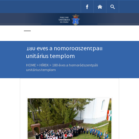
Unitárius Egyház
Weboldala
180 éves a homoródszentpáli
unitárius templom
HOME
>
HÍREK
>
180 éves a homoródszentpáli
unitárius templom