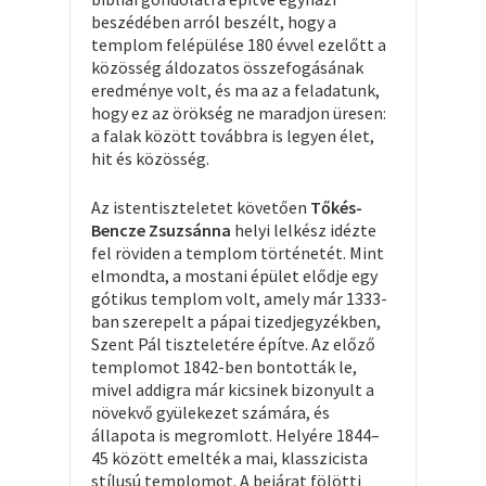
beszédében arról beszélt, hogy a
templom felépülése 180 évvel ezelőtt a
közösség áldozatos összefogásának
eredménye volt, és ma az a feladatunk,
hogy ez az örökség ne maradjon üresen:
a falak között továbbra is legyen élet,
hit és közösség.
Az istentiszteletet követően
Tőkés-
Bencze Zsuzsánna
helyi lelkész idézte
fel röviden a templom történetét. Mint
elmondta, a mostani épület elődje egy
gótikus templom volt, amely már 1333-
ban szerepelt a pápai tizedjegyzékben,
Szent Pál tiszteletére építve. Az előző
templomot 1842-ben bontották le,
mivel addigra már kicsinek bizonyult a
növekvő gyülekezet számára, és
állapota is megromlott. Helyére 1844–
45 között emelték a mai, klasszicista
stílusú templomot. A bejárat fölötti