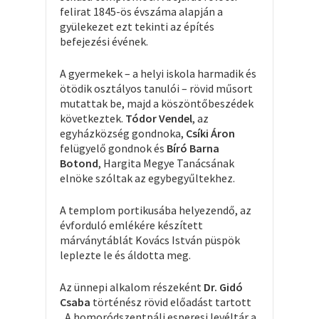
felirat 1845-ös évszáma alapján a
gyülekezet ezt tekinti az építés
befejezési évének.
A gyermekek – a helyi iskola harmadik és
ötödik osztályos tanulói – rövid műsort
mutattak be, majd a köszöntőbeszédek
következtek.
Tódor Vendel
, az
egyházközség gondnoka,
Csíki Áron
felügyelő gondnok és
Bíró Barna
Botond
, Hargita Megye Tanácsának
elnöke szóltak az egybegyűltekhez.
A templom portikusába helyezendő, az
évforduló emlékére készített
márványtáblát Kovács István püspök
leplezte le és áldotta meg.
Az ünnepi alkalom részeként
Dr. Gidó
Csaba
történész rövid előadást tartott
„A homoródszentpáli esperesi levéltár a