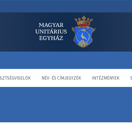
dala
SZTSÉGVISELŐK
NÉV- ÉS CÍMJEGYZÉK
INTÉZMÉNYEK