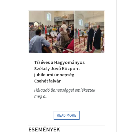
Tízéves a Hagyományos
Székely Jövő Központ –
jubileumi ünnepség
Csehétfalván
Hálaadó ünnepséggel emlékeztek
meg a...
READ MORE
ESEMÉNYEK