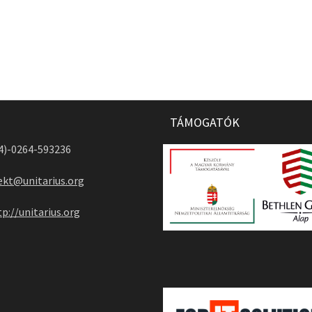
TÁMOGATÓK
04)-0264-593236
ekt@unitarius.org
tp://unitarius.org