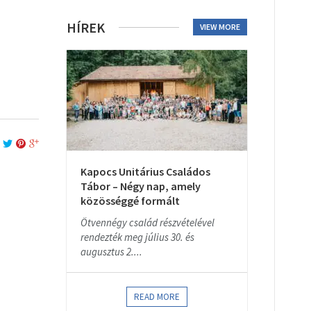
HÍREK
VIEW MORE
Kapocs Unitárius Családos
Tábor – Négy nap, amely
közösséggé formált
Ötvennégy család részvételével
rendezték meg július 30. és
augusztus 2....
READ MORE