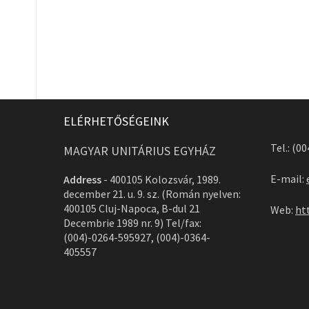
ELÉRHETŐSÉGEINK
Tel.: (0
MAGYAR UNITÁRIUS EGYHÁZ
E-mail:
Address
-
400105 Kolozsvár, 1989.
december 21. u. 9. sz. (Román nyelven:
400105 Cluj-Napoca, B-dul 21
Web:
ht
Decembrie 1989 nr. 9) Tel/fax:
(004)-0264-595927, (004)-0364-
405557