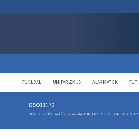
Unitárius Egyház Webol
FŐOLDAL
UNITARIZMUS
ALAPIRATOK
FŐTI
DSC00172
HOME
>
120 ÉVES A FÜZESGYARMATI UNITÁRIUS TEMPLOM
>
DSC00172