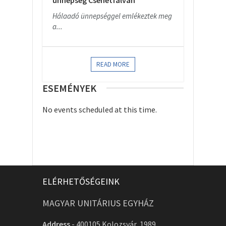
ünnepség Csehétfalván
Hálaadó ünnepséggel emlékeztek meg
a...
READ MORE
ESEMÉNYEK
No events scheduled at this time.
ELÉRHETŐSÉGEINK
MAGYAR UNITÁRIUS EGYHÁZ
Address
-
400105 Kolozsvár, 1989.