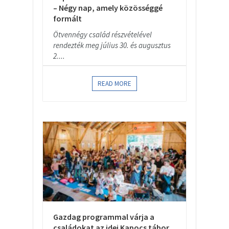
– Négy nap, amely közösséggé
formált
Ötvennégy család részvételével
rendezték meg július 30. és augusztus
2....
READ MORE
Gazdag programmal várja a
családokat az idei Kapocs tábor