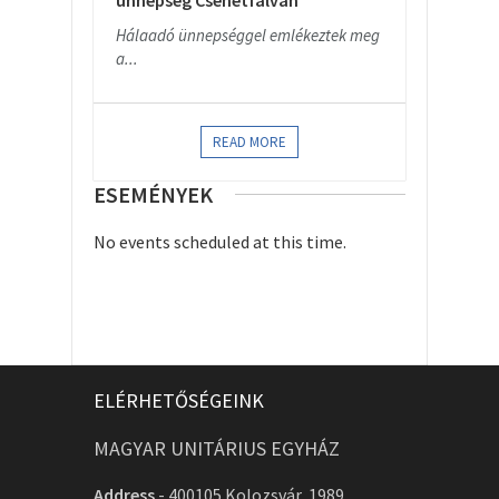
ünnepség Csehétfalván
Hálaadó ünnepséggel emlékeztek meg
a...
READ MORE
ESEMÉNYEK
No events scheduled at this time.
ELÉRHETŐSÉGEINK
MAGYAR UNITÁRIUS EGYHÁZ
Address
-
400105 Kolozsvár, 1989.