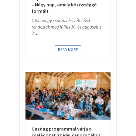
– Négy nap, amely közösséggé
formált
Ötvennégy család részvételével
rendezték meg július 30. és augusztus
2....
READ MORE
Gazdag programmal várja a
családokat az idei Kapocs tábor