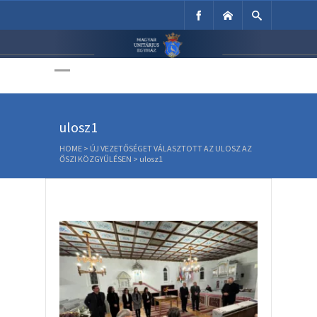
Unitárius Egyház
Weboldala
ulosz1
HOME
>
ÚJ VEZETŐSÉGET VÁLASZTOTT AZ ULOSZ AZ
ŐSZI KÖZGYŰLÉSEN
>
ulosz1