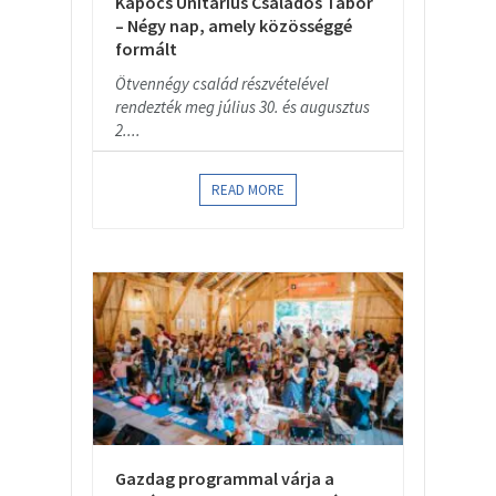
Kapocs Unitárius Családos Tábor
– Négy nap, amely közösséggé
formált
Ötvennégy család részvételével
rendezték meg július 30. és augusztus
2....
READ MORE
Gazdag programmal várja a