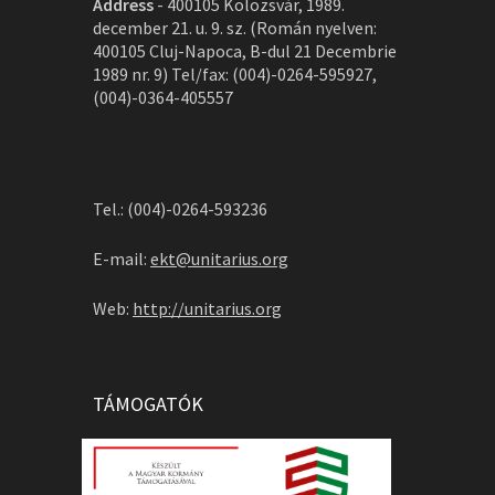
Address
-
400105 Kolozsvár, 1989.
december 21. u. 9. sz. (Román nyelven:
400105 Cluj-Napoca, B-dul 21 Decembrie
1989 nr. 9) Tel/fax: (004)-0264-595927,
(004)-0364-405557
Tel.: (004)-0264-593236
E-mail:
ekt@unitarius.org
Web:
http://unitarius.org
TÁMOGATÓK