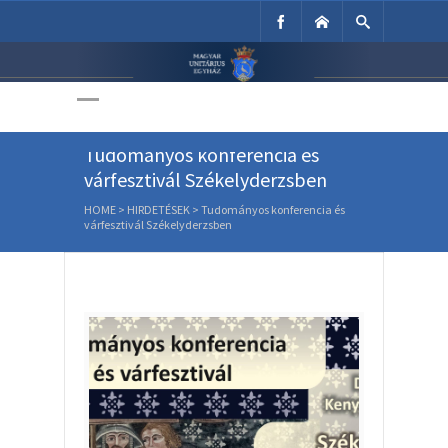
Unitárius Egyház
Weboldala
Tudományos konferencia és
várfesztivál Székelyderzsben
HOME
>
HIRDETÉSEK
>
Tudományos konferencia és
várfesztivál Székelyderzsben