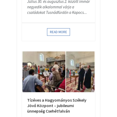
Július 30. és augusztus 2. között immár
negyedik alkalommal várja a
családokat Tusnádfürdőn a Kapocs...
READ MORE
Tízéves a Hagyományos Székely
Jövő Központ – jubileumi
ünnepség Csehétfalván