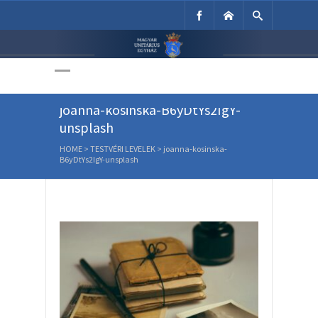
Unitárius Egyház
Weboldala
joanna-kosinska-B6yDtYs2IgY-
unsplash
HOME
>
TESTVÉRI LEVELEK
>
joanna-kosinska-
B6yDtYs2IgY-unsplash