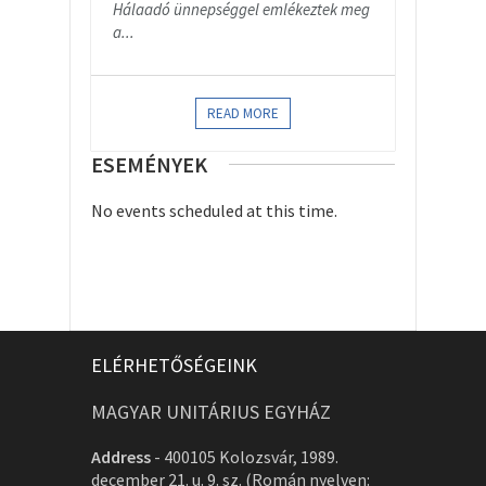
Hálaadó ünnepséggel emlékeztek meg
a...
READ MORE
ESEMÉNYEK
No events scheduled at this time.
ELÉRHETŐSÉGEINK
MAGYAR UNITÁRIUS EGYHÁZ
Address
-
400105 Kolozsvár, 1989.
december 21. u. 9. sz. (Román nyelven: