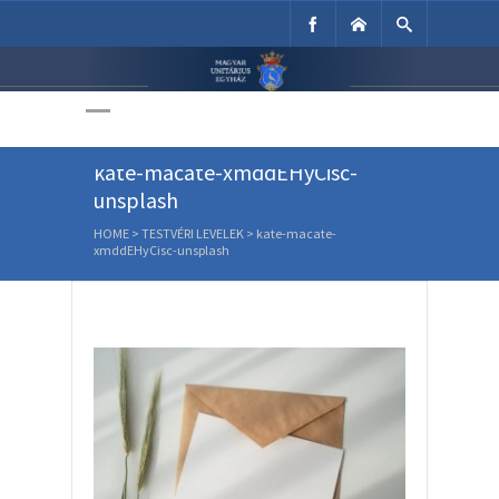
Unitárius Egyház
Weboldala
kate-macate-xmddEHyCisc-
unsplash
HOME
>
TESTVÉRI LEVELEK
>
kate-macate-
xmddEHyCisc-unsplash