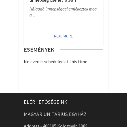
ünnepség Csehétfalván
Hálaadó ünnepséggel emlékeztek meg
a...
READ MORE
ESEMÉNYEK
No events scheduled at this time.
ELÉRHETŐSÉGEINK
MAGYAR UNITÁRIUS EGYHÁZ
Address
-
400105 Kolozsvár, 1989.