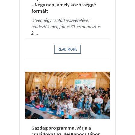
– Négy nap, amely közösséggé
formált
Ötvennégy család részvételével
rendezték meg július 30. és augusztus
2....
READ MORE
Gazdag programmal várja a
családokat az idei Kapocs tábor