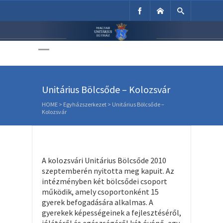
Unitárius Egyház
Weboldala
Unitárius Bölcsőde – Kolozsvár
HOME
>
Egyházszerkezet
>
Unitárius Bölcsőde –
Kolozsvár
A kolozsvári Unitárius Bölcsőde 2010
szeptemberén nyitotta meg kapuit. Az
intézményben két bölcsődei csoport
működik, amely csoportonként 15
gyerek befogadására alkalmas. A
gyerekek képességeinek a fejlesztéséről,