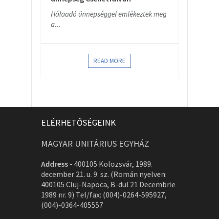
Hálaadó ünnepséggel emlékeztek meg
a...
READ MORE
ELÉRHETŐSÉGEINK
MAGYAR UNITÁRIUS EGYHÁZ
Address
-
400105 Kolozsvár, 1989.
december 21. u. 9. sz. (Román nyelven:
400105 Cluj-Napoca, B-dul 21 Decembrie
1989 nr. 9) Tel/fax: (004)-0264-595927,
(004)-0364-405557