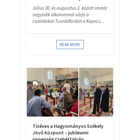
Július 30. és augusztus 2. között immár
negyedik alkalommal várja a
családokat Tusnádfürdőn a Kapocs...
READ MORE
Tízéves a Hagyományos Székely
Jövő Központ – jubileumi
ünnepség Csehétfalván