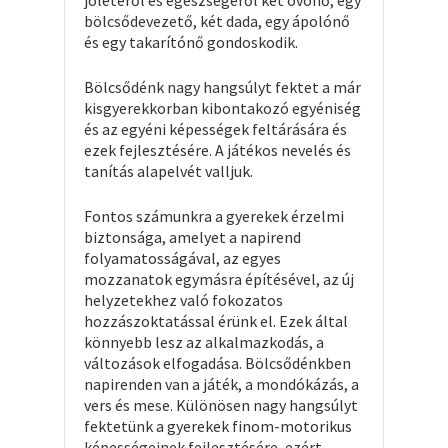
jólétéről és egészségéről két óvónő, egy
bölcsődevezető, két dada, egy ápolónő
és egy takarítónő gondoskodik.
Bölcsődénk nagy hangsúlyt fektet a már
kisgyerekkorban kibontakozó egyéniség
és az egyéni képességek feltárására és
ezek fejlesztésére. A játékos nevelés és
tanítás alapelvét valljuk.
Fontos számunkra a gyerekek érzelmi
biztonsága, amelyet a napirend
folyamatosságával, az egyes
mozzanatok egymásra építésével, az új
helyzetekhez való fokozatos
hozzászoktatással érünk el. Ezek által
könnyebb lesz az alkalmazkodás, a
változások elfogadása. Bölcsődénkben
napirenden van a játék, a mondókázás, a
vers és mese. Különösen nagy hangsúlyt
fektetünk a gyerekek finom-motorikus
képességeinek fejlesztésére, ezért