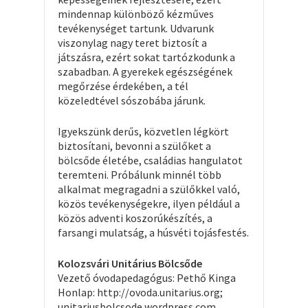
mindennap különböző kézműves
tevékenységet tartunk. Udvarunk
viszonylag nagy teret biztosít a
játszásra, ezért sokat tartózkodunk a
szabadban. A gyerekek egészségének
megőrzése érdekében, a tél
közeledtével sószobába járunk.
Igyekszünk derűs, közvetlen légkört
biztosítani, bevonni a szülőket a
bölcsőde életébe, családias hangulatot
teremteni. Próbálunk minnél több
alkalmat megragadni a szülőkkel való,
közös tevékenységekre, ilyen például a
közös adventi koszorúkészítés, a
farsangi mulatság, a húsvéti tojásfestés.
Kolozsvári Unitárius Bölcsőde
Vezető óvodapedagógus: Pethő Kinga
Honlap: http://ovoda.unitarius.org;
unitariusbolcsode.wordpress.com