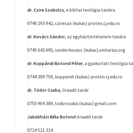
dr. Czire Szabolcs
, a bibliai teológia tanára
0740 293 942, cziresza (kukac) proteo.cj.edu.ro
dr. Kovács Sándor
, az egyháztörténelem tanára
0745 643 695, sandorkovacs (kukac) unitarius.org
dr. Koppándi Botond Péter
, a gyakorlati teológia t
0744 209 759, koppandi (kukac) proteo.cj.edu.ro
dr. Tódor Csaba
, óraadó tanár
0755 904 389, todorcsaba (kukac) gmail.com
Jakabházi Béla Botond
óraadó tanár
0724 521 314