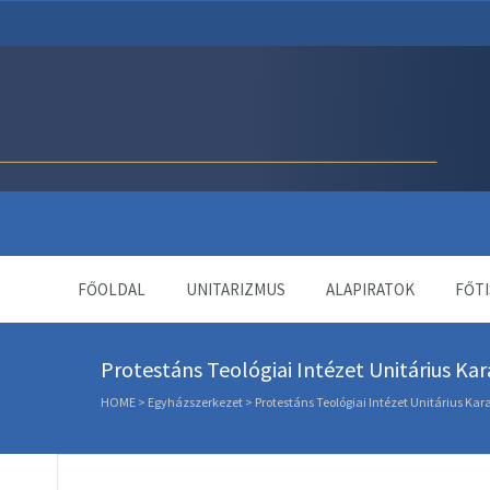
Unitárius Egyház Webol
FŐOLDAL
UNITARIZMUS
ALAPIRATOK
FŐTI
Protestáns Teológiai Intézet Unitárius Kar
HOME
>
Egyházszerkezet
>
Protestáns Teológiai Intézet Unitárius Kar