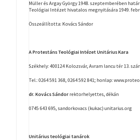
Müller és Argay György 1948. szeptemberében határo
Teológiai Intézet hivatalos megnyitására 1949. febr
Összeállította: Kovács Sándor
A Protestáns Teológiai Intézet Unitárius Kara
Székhely: 400124 Kolozsvár, Avram Iancu tér 13. sz
Tel.: 0264 591 368, 0264 592 841; honlap: www.proteo
dr. Kovács Sándor
rektorhelyettes, dékán
0745 643 695, sandorkovacs (kukac) unitarius.org
Unitárius teológiai tanárok