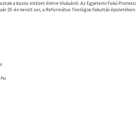
ztak a közös intézet életre hívásáról. Az Egyetemi Fokú Protest
uár 25-én került sor, a Református Teológiai Fakultás épületében.
ám
.hu