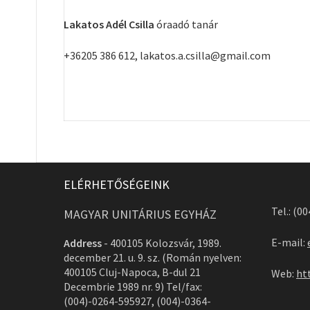
Lakatos Adél Csilla
óraadó tanár
+36205 386 612, lakatos.a.csilla@gmail.com
ELÉRHETŐSÉGEINK
Tel.: (0
MAGYAR UNITÁRIUS EGYHÁZ
E-mail:
Address
-
400105 Kolozsvár, 1989.
december 21. u. 9. sz. (Román nyelven:
400105 Cluj-Napoca, B-dul 21
Web:
ht
Decembrie 1989 nr. 9) Tel/fax:
(004)-0264-595927, (004)-0364-