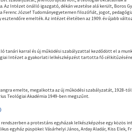
. Az Intézet önálló igazgató, dékán vezetése alá került, Boros G
 a Ferenc József Tudományegyetemen filozófiát, jogot, pedagógi
 esztendőre emelték. Az intézet életében az 1909. év újabb válto
ló tanári karral és új működési szabályzattal kezdődött el a munk
i Intézet a gyakorlati lelkészképzést tartotta fő célkitűzéséne
rangra emelte, megalkotta az új működési szabályzatát, 1928-tól
rius Teológiai Akadémia 1949-ben megszűnt.
)
i rendszerben a protestáns egyházak lelkészképzése egy közös in
ikus egyház püspökei: Vásárhelyi János, Arday Aladár, Kiss Elek, Fr