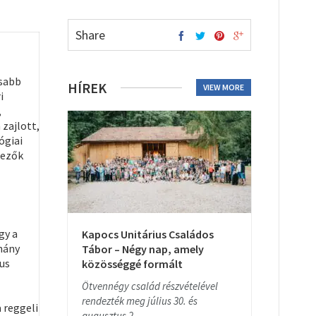
Share
isabb
HÍREK
VIEW MORE
i
,
 zajlott,
ógiai
kezők
gy a
Kapocs Unitárius Családos
hány
Tábor – Négy nap, amely
ius
közösséggé formált
Ötvennégy család részvételével
rendezték meg július 30. és
 reggeli
augusztus 2....