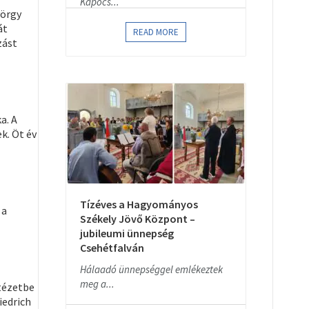
Kapocs...
yörgy
át
READ MORE
zást
a. A
k. Öt év
Tízéves a Hagyományos
 a
Székely Jövő Központ –
jubileumi ünnepség
Csehétfalván
Hálaadó ünnepséggel emlékeztek
meg a...
tézetbe
iedrich