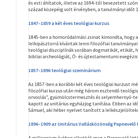
és esti áhítatok, illetve az 1694-től bevezetett szó
század közepéig volt érvényben, a tanulmányi időt 
1847–1859 a két éves teológiai kurzus
1845-ben a homoródalmási zsinat kimondta, hogy a teo
lelkipásztorrá kívántak lenni filozófiai tanulmányai
teológiai diszciplínák sorában dogmatikát, etikát, 
bibliai archeológiát, Ó- és újtestamentumi exegézist
1857–1896 teológiai szeminárium
Az 1857-ben a korábbi két éves teológiai kurzust m
filozófiai kurzus után még három esztendő teológiai
orvoslás”, gyümölcstermesztés és selyemhernyó-ten
kapott az unitárius egyházjog tanítása. Ebben az idő
Sámuel, aki héber nyelvet tanított a lelkészjelöltek
1896–1909 az Unitárius Vallásközönség Papnevelő 
A millennium évében alkották meg a Papnevelő Intéze