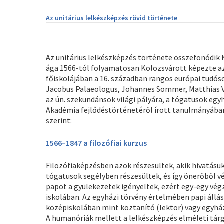
Az unitárius lelkészképzés rövid története
Az unitárius lelkészképzés története összefonódik 
ága 1566-tól folyamatosan Kolozsvárott képezte az 
főiskolájában a 16. században rangos európai tudós
Jacobus Palaeologus, Johannes Sommer, Matthias Vehe
az ún. szekundánsok világi pályára, a tógatusok egy
Akadémia fejlődéstörténetéről írott tanulmányába
szerint:
1566–1847 a filozófiai kurzus
Filozófiaképzésben azok részesültek, akik hivatásuku
tógatusok segélyben részesültek, és így önerőből v
papot a gyülekezetek igényeltek, ezért egy-egy végze
iskolában. Az egyházi törvény értelmében papi állás
középiskolában mint köztanító (lektor) vagy egyhá
A humanóriák mellett a lelkészképzés elméleti tárgy