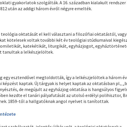
noklati gyakorlatok szolgálták. A 16. században kialakult rendszer 
1812 után az addigi három évről négyre emelték.
lógia oktatását el kell választani a filozófiai oktatástól, vagyi
kat kötelesek voltak további két év teológiai stúdiumaival kiegész
homiletikát, katekétikát, liturgikát, egyházjogot, egyháztörténet
 tanultak a lelkészjelöltek.
ég egy esztendővel megtoldották, így a lelkészjelöltek a három é
 képzést kaptak. Új tárgyak is helyet kaptak az oktatásban pl., 
yésztés, de megújult az egyházjog oktatása is hangsúlyos figye
ben kezdte el tanári pályafutását az utolsó erdélyi polihisztor, B
nek. 1859-től a hallgatóknak angol nyelvet is tanítottak.
Intézete
t szabályzatát, jelentős újítás volt, a teológiai oktatásnak a