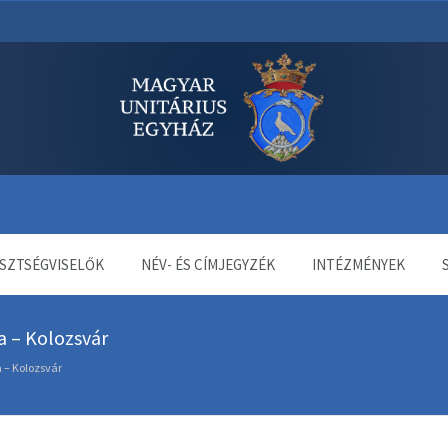
dala
SZTSÉGVISELŐK
NÉV- ÉS CÍMJEGYZÉK
INTÉZMÉNYEK
a – Kolozsvár
a – Kolozsvár