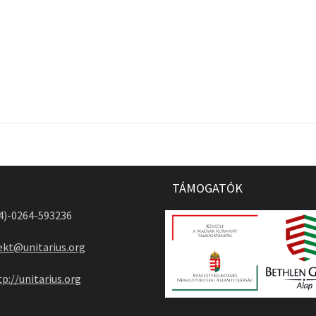
TÁMOGATÓK
04)-0264-593236
ekt@unitarius.org
tp://unitarius.org