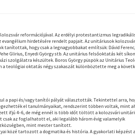
Kolozsvár reformációjával. Az erdélyi protestantizmus legradikál
evangélium hirdetésére rendelt papjait. Az unitáriusok kolozsvár
ok tanítottak, hogy csak a legnagyobbakat említsük: Dávid Ferenc
 Glirius, Enyedi György stb. Az unitárius felsőoktatás két síkon
házi szolgálatra készültek. Boros György püspök az Unitárius Teol
n a teológiai oktatás négy szakaszát különböztette meg a követ
l a papi és/vagy tanítói pályát választották. Tekintettel arra, ho
égezhették el tanulmányaikat, rendszerint többen voltak, mint a
tt ifjú 4–6, de még ennél is több időt töltött a kolozsvári unitár
t csak az foglalhatott el, aki legalább három évig valamelyik
zközségben, mint mester tanított.
ai közé tartozott a dogmatika és história. A gyakorlati képzést a