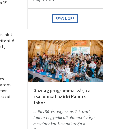
a 19.
READ MORE
s, akik
íteni. A
et,
ves
„barom
Gazdag programmal várja a
lmet
családokat az idei Kapocs
rassai
tábor
Július 30. és augusztus 2. között
immár negyedik alkalommal várja
a családokat Tusnádfürdőn a