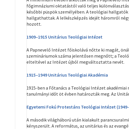
főgimnáziumi oktatástól való teljes különválasztása
későbbi püspök személyében. A teológiai hallgatók
hallgathattak. A lelkészképzés idejét háromról négy
hozott.
1909–1915 Unitárius Teológiai Intézet
A Papnevelő Intézet főiskolává nőtte ki magát, önál
szemináriumok száma jelentősen megnőtt; a Teológia
elteltével az Intézet újból megváltoztatta nevét.
1915–1949 Unitárius Teológiai Akadémia
1915-ben a Főtanács a Teológiai Intézet akadémiai 
tanulmányi időt öt évben határozták meg. Az Unitá
Egyetemi Fokú Protestáns Teológiai Intézet (1949-
A második világháború után kialakult parancsuralm
kényszerült. A református, az unitárius és az evangél