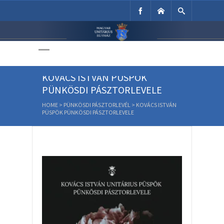
Unitárius Egyház
Weboldala
KOVÁCS ISTVÁN PÜSPÖK
PÜNKÖSDI PÁSZTORLEVELE
HOME
>
PÜNKÖSDI PÁSZTORLEVÉL
>
KOVÁCS ISTVÁN
PÜSPÖK PÜNKÖSDI PÁSZTORLEVELE