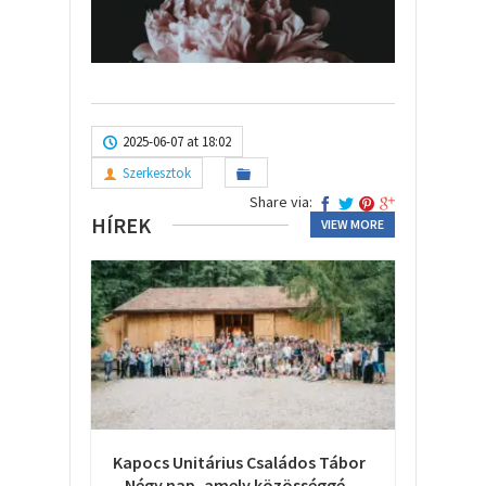
2025-06-07 at 18:02
Szerkesztok
Share via:
HÍREK
VIEW MORE
Kapocs Unitárius Családos Tábor
– Négy nap, amely közösséggé