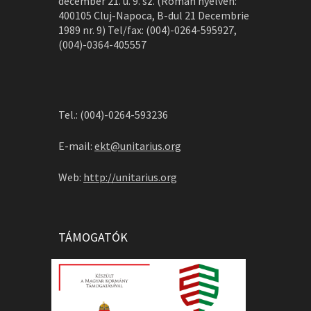
december 21. u. 9. sz. (Román nyelven:
400105 Cluj-Napoca, B-dul 21 Decembrie
1989 nr. 9) Tel/fax: (004)-0264-595927,
(004)-0364-405557
Tel.: (004)-0264-593236
E-mail:
ekt@unitarius.org
Web:
http://unitarius.org
TÁMOGATÓK