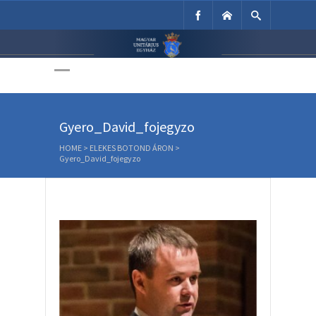
Unitárius Egyház
Weboldala
Gyero_David_fojegyzo
HOME
>
ELEKES BOTOND ÁRON
>
Gyero_David_fojegyzo