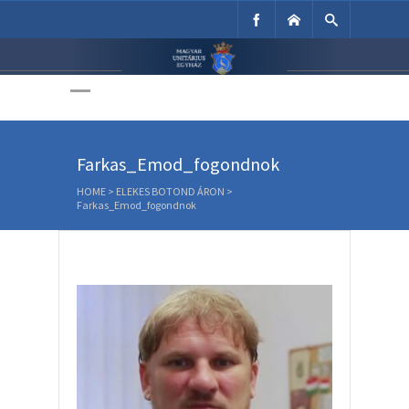
Unitárius Egyház
Weboldala
Farkas_Emod_fogondnok
HOME
>
ELEKES BOTOND ÁRON
>
Farkas_Emod_fogondnok