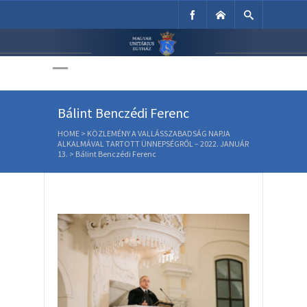
Unitárius Egyház
Weboldala
Bálint Benczédi Ferenc
HOME
>
KÖZLEMÉNY A VALLÁSSZABADSÁG NAPJA
ALKALMÁVAL TARTOTT ÜNNEPSÉGRŐL – 2022. JANUÁR
13.
>
Bálint Benczédi Ferenc