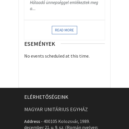
Hálaadó ünnepséggel emlékeztek meg
a...
READ MORE
ESEMÉNYEK
No events scheduled at this time.
ELÉRHETŐSÉGEINK
MAGYAR UNITÁRIUS EGYHÁZ
Address
-
400105 Kolozsvár, 1989.
december 21. u. 9. sz. (Román nyelven: