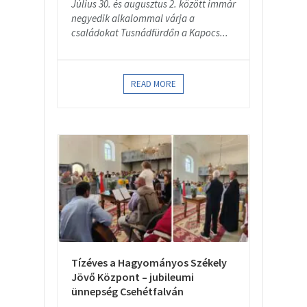
Július 30. és augusztus 2. között immár
negyedik alkalommal várja a
családokat Tusnádfürdőn a Kapocs...
READ MORE
Tízéves a Hagyományos Székely
Jövő Központ – jubileumi
ünnepség Csehétfalván